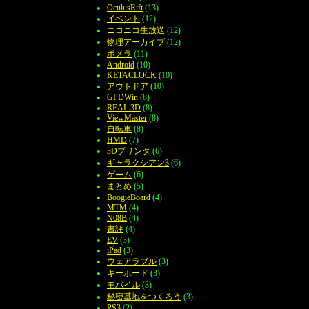
OculusRift
(13)
イベント
(12)
ニコニコ生放送
(12)
物理アーカイブ
(12)
ポメラ
(11)
Android
(10)
KETACLOCK
(10)
アウトドア
(10)
GPDWin
(8)
REAL 3D
(8)
ViewMaster
(8)
自転車
(8)
HMD
(7)
3Dプリンタ
(6)
ギャラクシアン3
(6)
ゲーム
(6)
まとめ
(5)
BoogieBoard
(4)
MTM
(4)
N08B
(4)
書評
(4)
EV
(3)
iPad
(3)
ウェアラブル
(3)
キーボード
(3)
モバイル
(3)
秘密基地をつくろう
(3)
PS3
(2)