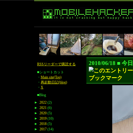
2010/06/18 ■
RSSリーダーで購読する
■ショートカット
・
Main site(Top)
・
再起動日記(blog)
・
X
■Blog
►
2022
(2)
►
2021
(6)
►
2020
(5)
►
2019
(10)
►
2018
(5)
►
2017
(14)