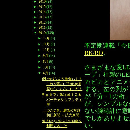
►
2016
(24)
►
2015
(12)
►
2014
(12)
►
2013
(17)
►
2012
(14)
►
2011
(12)
▼
2010
(139)
►
12月
(3)
►
11月
(2)
不定期連載「今
►
10月
(1)
BK/RD
。
►
9月
(14)
►
8月
(6)
さまざまな変L
►
7月
(13)
▼
6月
(16)
ープ」社製のL
iPhone 4なんか糞食らえ！
カピカとアニメ
これが真の『Retina(網
する。左の列が
膜)ディスプレイ』だ！
明日まで：第18回 ３Ｄ＆
が「分・1の桁
バーチャル リアリティ
が、シンプルな
展
ない腕時計に意
「はやぶさ」最後の写真
朝日新聞 vs 読売新聞
でしかありませ
個人blogでJAXAの画像を
い。
利用するには