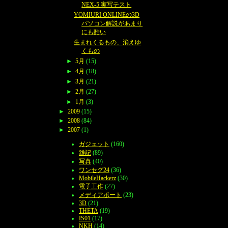
NEX-5 実写テスト
YOMIURI ONLINEの3D
パソコン解説があまり
にも酷い
生まれくるもの、消えゆ
くもの
►
5月
(15)
►
4月
(18)
►
3月
(21)
►
2月
(27)
►
1月
(3)
►
2009
(15)
►
2008
(84)
►
2007
(1)
ガジェット
(160)
雑記
(89)
写真
(40)
ワンセグ24
(36)
MobileHackerz
(30)
電子工作
(27)
メディアポート
(23)
3D
(21)
THETA
(19)
IS01
(17)
NKH
(14)