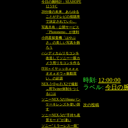
今日の腕時計：SEAHOPE
12 5 9 C
20分後の未来、あらゆる
ことがテレビの視聴率
で決定されていた。
写真共有・公開サービス
「Photomemo」が便利
小惑星探査機「はやぶ
さ」の美しい写真を飾
ろう
ハンディカムリモコンを
改造してソニー一眼カ
メラ用リモコンを作る
IYH＝イヤッッホォォォ
オオォオウ＝衝動買
い、の起源
時刻:
12:00:00
NEX-5+Eye-Fi X2で撮影
ラベル:
今日の
→即Twitter体制をつく
るには
ソニーNEX-5の16mmパン
ケーキレンズを使い倒
次の投稿
す
ソニーNEX-5の“手持ち夜
景モード”が凄い
ソニー“ミラーレス一眼”