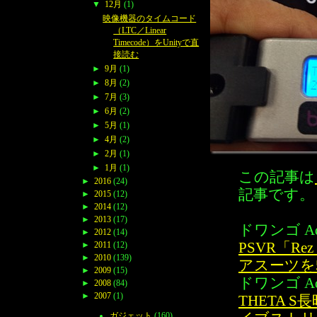
▼
12月
(1)
映像機器のタイムコード
（LTC／Linear
Timecode）をUnityで直
接読む
►
9月
(1)
►
8月
(2)
►
7月
(3)
►
6月
(2)
►
5月
(1)
►
4月
(2)
►
2月
(1)
►
1月
(1)
この記事は
►
2016
(24)
記事です。
►
2015
(12)
►
2014
(12)
►
2013
(17)
ドワンゴ Adv
►
2012
(14)
►
2011
(12)
PSVR「Re
►
2010
(139)
アスーツを
►
2009
(15)
ドワンゴ Adv
►
2008
(84)
►
2007
(1)
THETA
ガジェット
(160)