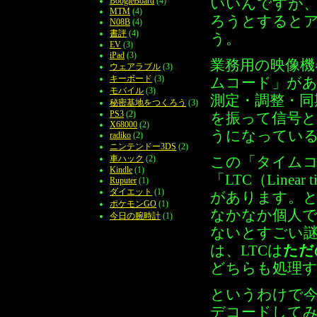
いいんですが
BoogieBoard
(4)
MTM
(4)
ろうとすると
N08B
(4)
書評
(4)
う。
EV
(3)
iPad
(3)
業務用の映像
ウェアラブル
(3)
キーボード
(3)
ムコード」が
モバイル
(3)
測定・調整・同
秘密基地をつくろう
(3)
PS3
(2)
を振って信号
X68000
(2)
うになってい
radiko
(2)
ニンテンドー3DS
(2)
車ハック
(2)
この「タイム
Kindle
(1)
「LTC（Linear 
Ruputer
(1)
ダイエット
(1)
があります。
ポケモンGO
(1)
なかなか個人
今日の腕時計
(1)
ないとすごい
は、LTCは
ただ
どちらも処理
というわけで今回
デコードして