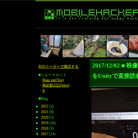
2017/12/02 ■
RSSリーダーで購読する
をUnityで直接
■ショートカット
・
Main site(Top)
・
再起動日記(blog)
・
X
■Blog
►
2022
(2)
►
2021
(6)
►
2020
(5)
►
2019
(10)
►
2018
(5)
▼
2017
(14)