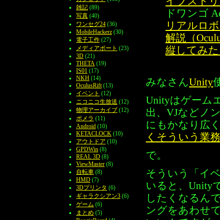
イブストリ
雑記
(89)
ドワンゴ Adv
写真
(40)
リアルロボ
ワンセグ24
(36)
MobileHackerz
(30)
解説（Ocu
電子工作
(27)
縦してみた
メディアポート
(23)
3D
(21)
THETA
(19)
IS01
(17)
NKH
(14)
みなさん
Unity
OculusRift
(13)
イベント
(12)
Unityはゲ
ニコニコ生放送
(12)
物理アーカイブ
(12)
出、VJなどノ
ポメラ
(11)
にもかなり広
Android
(10)
KETACLOCK
(10)
くそういう業
アウトドア
(10)
GPDWin
(8)
で。
REAL 3D
(8)
ViewMaster
(8)
そういう「イベ
自転車
(8)
HMD
(7)
いると、Unit
3Dプリンタ
(6)
したくなるん
ギャラクシアン3
(6)
ゲーム
(6)
ングをあわせ
まとめ
(5)