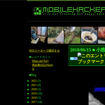
2010/06/1
RSSリーダーで購読する
■ショートカット
・
Main site(Top)
・
再起動日記(blog)
・
X
■Blog
►
2022
(2)
►
2021
(6)
►
2020
(5)
►
2019
(10)
►
2018
(5)
►
2017
(14)