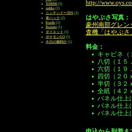
http://www.oys.co
X68000
(2)
radiko
(2)
ニンテンドー3DS
(2)
はやぶさ写真：
車ハック
(2)
Kindle
(1)
豪州南部グレン
Ruputer
(1)
査機「はやぶさ
ダイエット
(1)
ポケモンGO
(1)
今日の腕時計
(1)
料金：
キャビネ（１
八切（１５．
六切（１９．
四切（２０ｘ
半切（３２ｘ
全紙（４２ｘ
パネル仕上げ
パネル仕上げ
パネル仕上げ
申込から到着ま