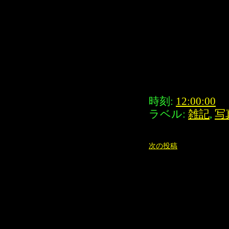
時刻:
12:00:00
ラベル:
雑記
,
写
次の投稿