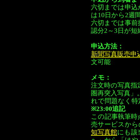
六切までは申込
は10日から2週
六切までは事前
認分2～3日が
申込方法：
新聞写真販売申
文可能
メモ：
注文時の写真指
圏再突入写真」
れで問題なく特
※23:00追記
この記事執筆時
売サービスから
知写真館
にも該