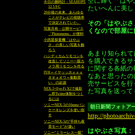
空に輝く「はや
今日の腕時計：SEAHOPE
12 5 9 C
たいへんに美し
20分後の未来、あらゆる
ことがテレビの視聴率
その「はやぶさ
で決定されていた。
写真共有・公開サービス
くなので部屋に
「Photomemo」が便利
小惑星探査機「はやぶ
さ」の美しい写真を飾
ろう
あまり知られて
ハンディカムリモコンを
を購入できるサ
改造してソニー一眼カ
メラ用リモコンを作る
に関する各紙の
IYH＝イヤッッホォォォ
なあと思ったの
オオォオウ＝衝動買
売サービスを行
い、の起源
NEX-5+Eye-Fi X2で撮影
た写真を送って
→即Twitter体制をつく
るには
ソニーNEX-5の16mmパン
朝日新聞フォトア
ケーキレンズを使い倒
http://photoarchiv
す
ソニーNEX-5の“手持ち夜
景モード”が凄い
はやぶさ写真：
ソニー“ミラーレス一眼”