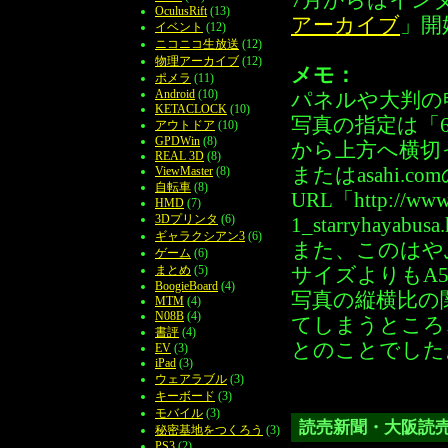
7月からはイン
OculusRift
(13)
アーカイブ
」開
イベント
(12)
ニコニコ生放送
(12)
物理アーカイブ
(12)
メモ：
ポメラ
(11)
Android
(10)
パネルや大判の
KETACLOCK
(10)
写真の指定は「
アウトドア
(10)
GPDWin
(8)
から上方へ横切
REAL 3D
(8)
ViewMaster
(8)
またはasahi.co
自転車
(8)
URL「http://www.a
HMD
(7)
3Dプリンタ
(6)
1_starryhay
ギャラクシアン3
(6)
また、このはや
ゲーム
(6)
まとめ
(5)
サイズよりもA
BoogieBoard
(4)
写真の縦横比の
MTM
(4)
N08B
(4)
てしまうところ
書評
(4)
とのことでした
EV
(3)
iPad
(3)
ウェアラブル
(3)
キーボード
(3)
モバイル
(3)
読売新聞・大阪読
秘密基地をつくろう
(3)
PS3
(2)