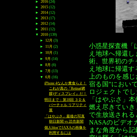
►
2016
(24)
►
2015
(12)
►
2014
(12)
►
2013
(17)
►
2012
(14)
►
2011
(12)
▼
2010
(139)
►
12月
(3)
小惑星探査機「
►
11月
(2)
え地球へ帰還し
►
10月
(1)
►
9月
(14)
術、世界初のチ
►
8月
(6)
え地球に帰還す
►
7月
(13)
上のものを感じ
▼
6月
(16)
宿る国”におい
iPhone 4なんか糞食らえ！
これが真の『Retina(網
ロジェクトでし
膜)ディスプレイ』だ！
「はやぶさ」本
明日まで：第18回 ３Ｄ＆
バーチャル リアリティ
燃え尽きていき
展
で生放送される
「はやぶさ」最後の写真
NASAのビデ
朝日新聞 vs 読売新聞
個人blogでJAXAの画像を
まな角度から記
利用するには