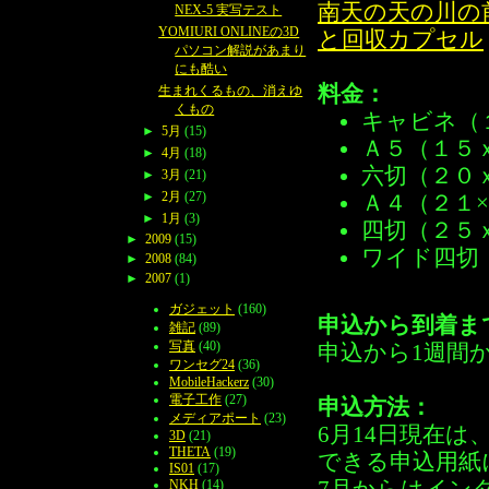
南天の天の川の
NEX-5 実写テスト
YOMIURI ONLINEの3D
と回収カプセル
パソコン解説があまり
にも酷い
料金：
生まれくるもの、消えゆ
くもの
キャビネ（１
►
5月
(15)
Ａ５（１５ｘ
►
4月
(18)
六切（２０ｘ
►
3月
(21)
►
2月
(27)
Ａ４（２１×３
►
1月
(3)
四切（２５ｘ
►
2009
(15)
ワイド四切（
►
2008
(84)
►
2007
(1)
ガジェット
(160)
申込から到着ま
雑記
(89)
写真
(40)
申込から1週間
ワンセグ24
(36)
MobileHackerz
(30)
電子工作
(27)
申込方法：
メディアポート
(23)
6月14日現在は
3D
(21)
THETA
(19)
できる申込用紙
IS01
(17)
NKH
(14)