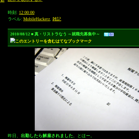
（動
時刻:
12:00:00
ラベル:
MobileHackerz
,
雑記
2010/08/12 ■ 真・リストラなう ～就職先募集中～
昨日、
出勤したら解雇されました
。とほー。