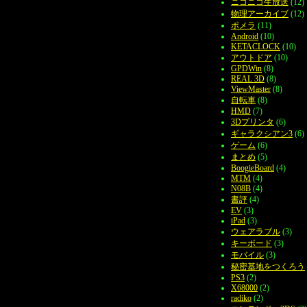
ニコニコ生放送
(12)
物理アーカイブ
(12)
ポメラ
(11)
Android
(10)
KETACLOCK
(10)
アウトドア
(10)
GPDWin
(8)
REAL 3D
(8)
ViewMaster
(8)
自転車
(8)
HMD
(7)
3Dプリンタ
(6)
ギャラクシアン3
(6)
ゲーム
(6)
まとめ
(5)
BoogieBoard
(4)
MTM
(4)
N08B
(4)
書評
(4)
EV
(3)
iPad
(3)
ウェアラブル
(3)
キーボード
(3)
モバイル
(3)
秘密基地をつくろう
PS3
(2)
X68000
(2)
radiko
(2)