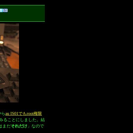
やら
au IS01でもroot権限
みることにしました。結
はまだ
それだけ
」なので