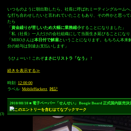
いつものように朝出勤したら、社長に呼ばれミーティングルームへ
な打ち合わせしたいと言われていたこともあり、その件かと思って
たら
「
資金繰りが苦しいため大幅に業務縮小
することになりました」
「私（社長）一人だけの会社組織にして当面生き延びることになり
「MIROさんは
本日付で解雇
ということになります。もちろん本来
分の給与は別途お支払いします」
うひょーい！これぞ
まさにリストラ「なう」
！
続きを表示する≫
時刻:
12:00:00
ラベル:
MobileHackerz
,
雑記
2010/08/10 ■ 電子ペーパー「せんせい」 Boogie Board 正式国内販
(3)