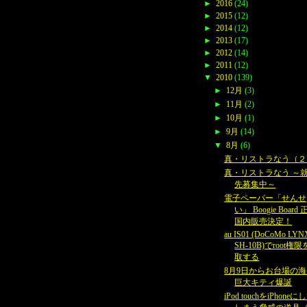
►
2016
(24)
►
2015
(12)
►
2014
(12)
►
2013
(17)
►
2012
(14)
►
2011
(12)
▼
2010
(139)
►
12月
(3)
►
11月
(2)
►
10月
(1)
►
9月
(14)
▼
8月
(6)
真・リストラなう（２
真・リストラなう ～
先募集中～
電子ペーパー「せんせ
い」 Boogie Board
国内販売決定！
au IS01 (DoCoMo LYN
SH-10B)でroot権
取する
8月9日からお台場の
巨大キティ爆誕
iPod touchをiPhoneに