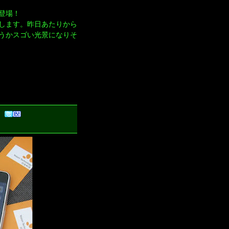
登場！
場します。昨日あたりから
うかスゴい光景になりそ
）