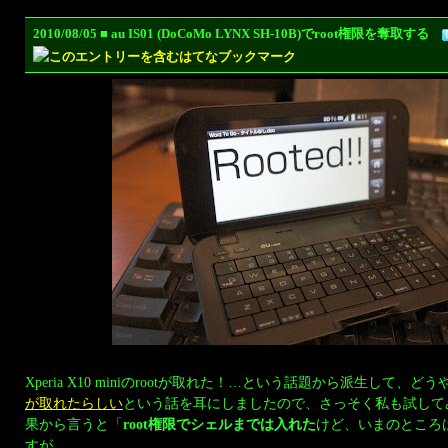
2010/08/05 ■ au IS01 (DoCoMo LYNX SH-10B)でroot権限を奪取する
Xperia X10 miniのrootが取れた！…という話題から派生して、どう
が取れたらしい
という話を耳にしましたので、さっそく私も試して
果から言うと「
root権限でシェルまでは入れた
けど、いまのところ
すが…。