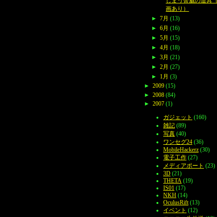
しまう脅威の道具
画あり）
►
7月
(13)
►
6月
(16)
►
5月
(15)
►
4月
(18)
►
3月
(21)
►
2月
(27)
►
1月
(3)
►
2009
(15)
►
2008
(84)
►
2007
(1)
ガジェット
(160)
雑記
(89)
写真
(40)
ワンセグ24
(36)
MobileHackerz
(30)
電子工作
(27)
メディアポート
(23)
3D
(21)
THETA
(19)
IS01
(17)
NKH
(14)
OculusRift
(13)
イベント
(12)