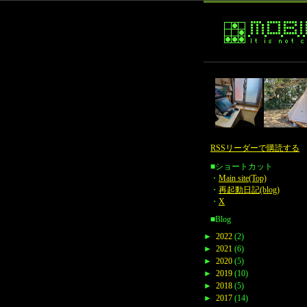
RSSリーダーで購読する
■ショートカット
・
Main site(Top)
・
再起動日記(blog)
・
X
■Blog
►
2022
(2)
►
2021
(6)
►
2020
(5)
►
2019
(10)
►
2018
(5)
►
2017
(14)