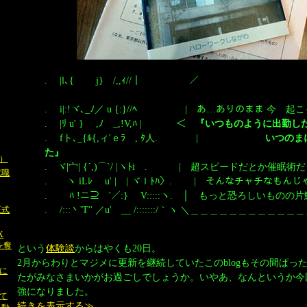
. |l､{ j} /,,ｨ//｜ ／￣￣￣￣￣￣￣￣￣￣
￣
. i|:!ヾ､_ﾉ／ u {:}//ﾍ | あ…ありのまま 今 
. |ﾘ u' } ,ﾉ _,!V,ﾊ | ＜
『いつものように出勤し
. fト､_{ﾙ{,ィ'ｅﾗ , ﾀ人. |
いつのま
た』
）
. ヾ|宀| {´,)⌒`/ |ヽﾄiゝ. | 超スピードだとか催眠術
就職
. ヽ iLﾚ u' | | ヾｌﾄﾊ〉. | そんなチャチなもん
. ﾊ !ニ⊇ '／:} V:::::ヽ. │ もっと恐ろしいもの
. /:::丶'T'' ／u' __ /:::::::/｀ヽ ＼＿＿＿＿＿＿＿＿
 正式
X
限を奪
という
体験談
からはやくも20日。
2月からわりとマジメに更新を継続していたこのblogもその間ぱっ
海に
たがみなさまいかがお過ごしでしょうか。いやあ、なんというか今
強になりました。
して
続きを表示する≫