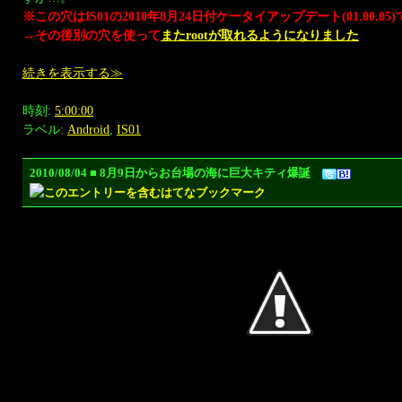
※この穴はIS01の2010年8月24日付ケータイアップデート(01.00.0
→その後別の穴を使って
またrootが取れるようになりました
続きを表示する≫
時刻:
5:00:00
ラベル:
Android
,
IS01
2010/08/04 ■ 8月9日からお台場の海に巨大キティ爆誕