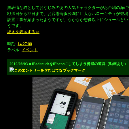
無表情な猫としておなじみのあの人気キャラクターがお台場の海に
8月9日から22日まで、お台場海浜公園に巨大なハローキティが登
設置工事が始まったようですが、なかなか想像以上にシュールとい
うです。
続きを表示する≫
時刻:
14:27:00
ラベル:
イベント
2010/08/03 ■ iPod touchをiPhoneにしてしまう脅威の道具（動画あり