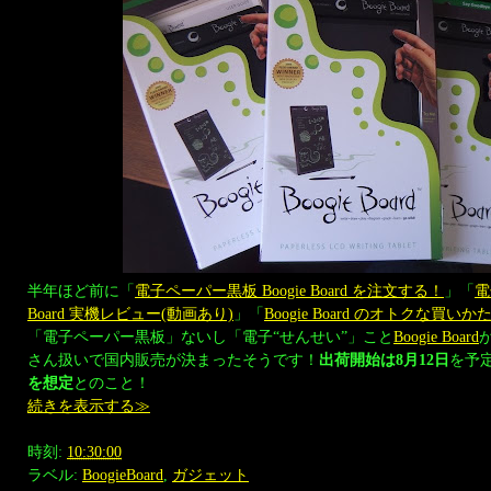
半年ほど前に「
電子ペーパー黒板 Boogie Board を注文する！
」「
電
Board 実機レビュー(動画あり)
」「
Boogie Board のオトクな買いか
「電子ペーパー黒板」ないし「電子“せんせい”」こと
Boogie Board
さん扱いで国内販売が決まったそうです！
出荷開始は8月12日
を予
を想定
とのこと！
続きを表示する≫
時刻:
10:30:00
ラベル:
BoogieBoard
,
ガジェット