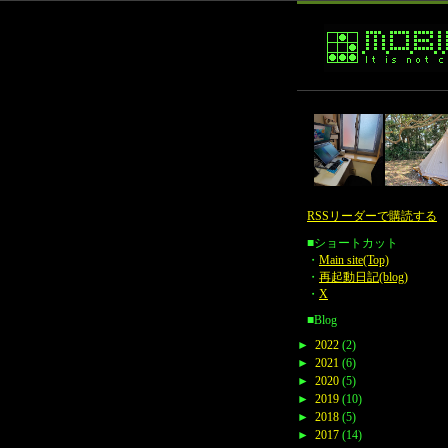
RSSリーダーで購読する
■ショートカット
・
Main site(Top)
・
再起動日記(blog)
・
X
■Blog
►
2022
(2)
►
2021
(6)
►
2020
(5)
►
2019
(10)
►
2018
(5)
►
2017
(14)