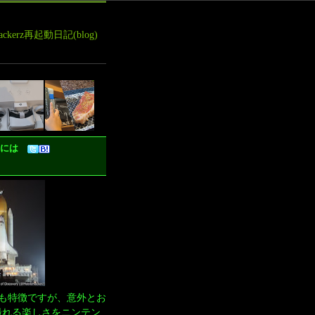
leHackerz再起動日記(blog)
見るには
のも特徴ですが、意外とお
撮れる楽しさをニンテン