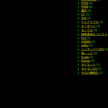
MTM
(4)
N08B
(4)
書評
(4)
EV
(3)
iPad
(3)
ウェアラブル
(3)
キーボード
(3)
モバイル
(3)
秘密基地をつくろう
PS3
(2)
X68000
(2)
radiko
(2)
ニンテンドー3DS
(2)
車ハック
(2)
Kindle
(1)
Ruputer
(1)
ダイエット
(1)
ポケモンGO
(1)
今日の腕時計
(1)