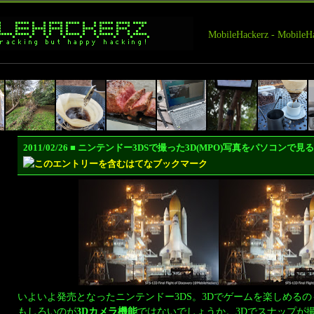
MobileHackerz - Mobi
2011/02/26 ■ ニンテンドー3DSで撮った3D(MPO)写真をパソコンで
いよいよ発売となったニンテンドー3DS。3Dでゲームを楽しめる
もしろいのが
3Dカメラ機能
ではないでしょうか。3Dでスナップが