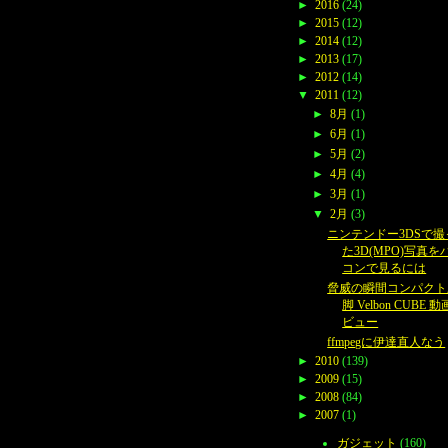
►
2016
(24)
►
2015
(12)
►
2014
(12)
►
2013
(17)
►
2012
(14)
▼
2011
(12)
►
8月
(1)
►
6月
(1)
►
5月
(2)
►
4月
(4)
►
3月
(1)
▼
2月
(3)
ニンテンドー3DSで撮
た3D(MPO)写真を
コンで見るには
脅威の瞬間コンパクト
脚 Velbon CUBE 
ビュー
ffmpegに伊達直人なう
►
2010
(139)
►
2009
(15)
►
2008
(84)
►
2007
(1)
ガジェット
(160)