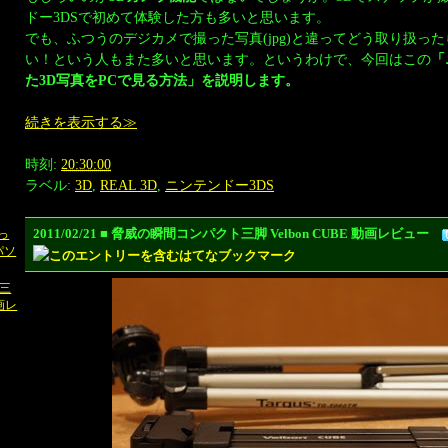
ドー3DSで初めて体験した方も多いと思います。
でも、ふつうのデジカメで撮った写真(jpg)と違ってどう取り扱っ
い！という人もまた多いと思います。というわけで、今回はこの
「
た3D写真をPCで見る方法」を説明します。
続きを表示する≫
時刻:
20:30:00
ラベル:
3D
,
REAL 3D
,
ニンテンドー3DS
2011/02/21 ■ 脅威の瞬間コンパクト三脚 Velbon CUBE 動画レビュー
っ
パソ
三
動画レ