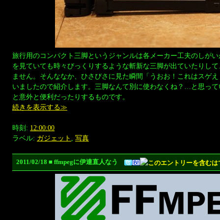
旅行用のコンパクト三脚というジャンルは各メーカー工夫のしがい
を見ていても時々びっくりするような斬新な三脚が出ていたりして
ません。そんななか、ひさびさに見た瞬間「うおお！これはスゲえ
いましたので紹介します。三脚なんて別に使わなくね？…と思って
と意外と便利だったりするものです。
続きを表示する≫
時刻:
12:00:00
ラベル:
ガジェット
,
写真
2011/02/18 ■ ffmpegに伊達直人なう