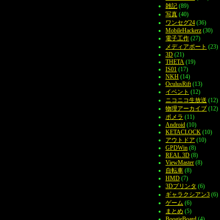
雑記
(89)
写真
(40)
ワンセグ24
(36)
MobileHackerz
(30)
電子工作
(27)
メディアポート
(23)
3D
(21)
THETA
(19)
IS01
(17)
NKH
(14)
OculusRift
(13)
イベント
(12)
ニコニコ生放送
(12)
物理アーカイブ
(12)
ポメラ
(11)
Android
(10)
KETACLOCK
(10)
アウトドア
(10)
GPDWin
(8)
REAL 3D
(8)
ViewMaster
(8)
自転車
(8)
HMD
(7)
3Dプリンタ
(6)
ギャラクシアン3
(6)
ゲーム
(6)
まとめ
(5)
BoogieBoard
(4)