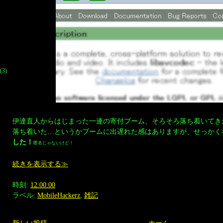
(3)
伊達直人からはじまった一連の寄付ブーム、そろそろ落ち着いてき
落ち着いた…というかブームに出遅れた感はありますが、せっかく
した！
匿名じゃないけど！
続きを表示する≫
時刻:
12:00:00
ラベル:
MobileHackerz
,
雑記
新しい投稿
ホーム