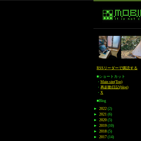
RSSリーダーで購読する
■ショートカット
・
Main site(Top)
・
再起動日記(blog)
・
X
■Blog
►
2022
(2)
►
2021
(6)
►
2020
(5)
►
2019
(10)
►
2018
(5)
►
2017
(14)