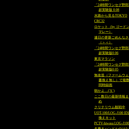
「24時間ワンセグ野
超実験版 0.08
水路から見るTOKYO
CRC32
ロケット（by ゴード
マレー）
連日の更新ごめんなさ
（＞＜）
「24時間ワンセグ野
超実験版0.06
東京マラソン
「24時間ワンセグ野
超実験版0.05
無改造（ファームウェ
書換え無し）で複
同時録画
朝かよ…('A`)
ここ数日の最新情報ま
め
クリテリウム観戦中
UOT-100/LOG-J100 I
換えキット
PCTV-hiwasa LOG-J10
名乗るハンドルのはな