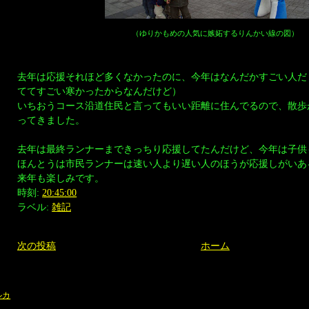
（ゆりかもめの人気に嫉妬するりんかい線の図）
去年は応援それほど多くなかったのに、今年はなんだかすごい人だ
ててすごい寒かったからなんだけど）
いちおうコース沿道住民と言ってもいい距離に住んでるので、散歩
ってきました。
去年は最終ランナーまできっちり応援してたんだけど、今年は子供
ほんとうは市民ランナーは速い人より遅い人のほうが応援しがいあるん
来年も楽しみです。
時刻:
20:45:00
ラベル:
雑記
次の投稿
ホーム
ルカ