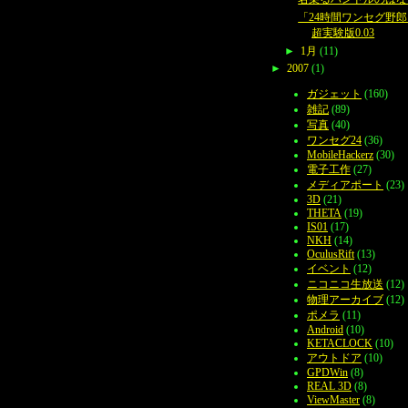
「24時間ワンセグ野
超実験版0.03
►
1月
(11)
►
2007
(1)
ガジェット
(160)
雑記
(89)
写真
(40)
ワンセグ24
(36)
MobileHackerz
(30)
電子工作
(27)
メディアポート
(23)
3D
(21)
THETA
(19)
IS01
(17)
NKH
(14)
OculusRift
(13)
イベント
(12)
ニコニコ生放送
(12)
物理アーカイブ
(12)
ポメラ
(11)
Android
(10)
KETACLOCK
(10)
アウトドア
(10)
GPDWin
(8)
REAL 3D
(8)
ViewMaster
(8)