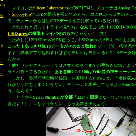
ﾞｷ
・マイコンは
Silicon Laboratories
のC8051F342。チューナはAnalog Dev
・
SnoopyPro
でUSBの通信を覗いてみたら、単にPCからは生のチュ
タ
て、チューナからは生のTSデータを受け取っているだけ風
・どれどれと思ってドライバ見たら、
なんてこった！
付属CD-RO
USBXpress
の標準ドライバそのもの
じゃんか！（笑）
郎」
・ためしにUSBXPressのSDK使って、USBXpressのAPIをその
0ま
こった！あっさり生TSデータがそのまま取れた
ぞ！（笑）標準添付
まま（標準アプリ起動すればすぐテレビは見られる）生TSデータ
んかｗ
ュ
・他社ワンセグチューナではさすがにそこまでの手抜きは無いようで
ライバ作ってるみたい。
ある意味UOT-100はFriio並の神チューナー
ュ
・しかし「多局同時全時間録画」を実現するためには、「複数端末
れがどうにもうまくいかない。チューナ２本差してもSI_GetNumDev
う。なんで？
・→どうやら
Serial Numberが全部「1234」固定
になっているのが
きだよ！）。→しょうがない、じゃあ書き換えよう。