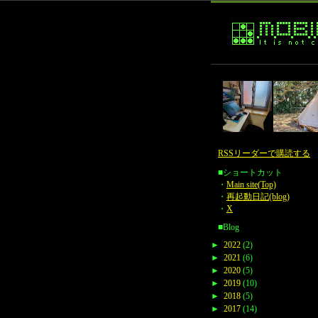
RSSリーダーで購読する
■ショートカット
・
Main site(Top)
・
再起動日記(blog)
・
X
■Blog
►
2022
(2)
►
2021
(6)
►
2020
(5)
►
2019
(10)
►
2018
(5)
►
2017
(14)