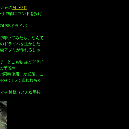
icesの
MTV211
ーナ制御コマンドを投げ
MのUSBドライバ、
まま素で叩いてみたら、
なんて
のドライバを生かした
録画アプリが作れるじゃ
、どこも独自のUSBド
の予感ｗ
の同時使用」が必須。こ
icesで1って言われちゃ
いかん模様（どんな手抜