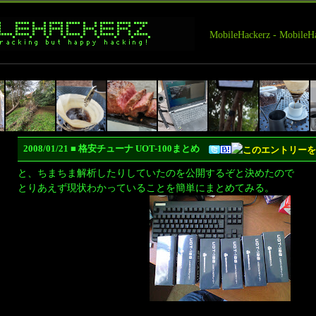
MobileHackerz - Mobi
2008/01/21 ■ 格安チューナ UOT-100まとめ
と、ちまちま解析したりしていたのを公開するぞと決めたので
とりあえず現状わかっていることを簡単にまとめてみる。