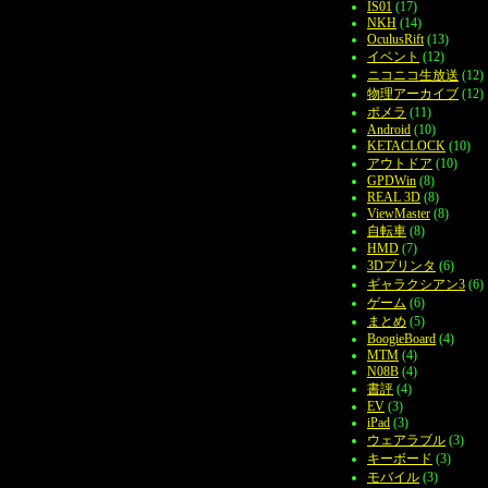
IS01
(17)
NKH
(14)
OculusRift
(13)
イベント
(12)
ニコニコ生放送
(12)
物理アーカイブ
(12)
ポメラ
(11)
Android
(10)
KETACLOCK
(10)
アウトドア
(10)
GPDWin
(8)
REAL 3D
(8)
ViewMaster
(8)
自転車
(8)
HMD
(7)
3Dプリンタ
(6)
ギャラクシアン3
(6)
ゲーム
(6)
まとめ
(5)
BoogieBoard
(4)
MTM
(4)
N08B
(4)
書評
(4)
EV
(3)
iPad
(3)
ウェアラブル
(3)
キーボード
(3)
モバイル
(3)