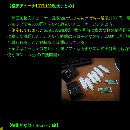
【格安チューナ
UOT-100
現状まとめ】
・韓国製格安チューナ。最安値はたぶん
あきばお～通販
(2780円
ショップでも3800円くらいで超安いチューナーといえよう。
・
倒産してしまった
SEAGRAND製。数ヶ月前に膨大な数の倒産
に格安で流通した。…という経緯のシロモノなので、2008年1月現
と思われる。ただ結構な量流通はしている。
・感度はぶっちゃけ悪い。付属ソフトもあまり使い勝手は良くはな
使う気Nothingなので無問題）
郎」
【技術的な話・チューナ編】
選