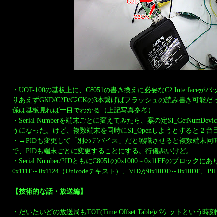
・UOT-100の基板上に、C8051の書き換えに必要なC2 Interfac
りあえずGND/C2D/C2CKの3本繋げばフラッシュの読み書き可能
係は基板見れば一目でわかる（上記写真参考）
・Serial Numberを端末ごとに変えてみたら、案の定SI_GetNumDe
うになった。けど、複数端末を同時にSI_Openしようとすると２
・→PIDも変更して「別のデバイス」だと認識させると複数端末同時
で、PIDも端末ごとに変更することにする。行儀悪いけど。
・Serial Number/PIDともにC8051の0x1000～0x11FFのブロックにあり
0x111F～0x1124（Unicodeテキスト）、VIDが0x10DD～0x10DE、PI
【技術的な話・放送編】
・だいたいどの放送局もTOT(Time Offset Table)パケットとい