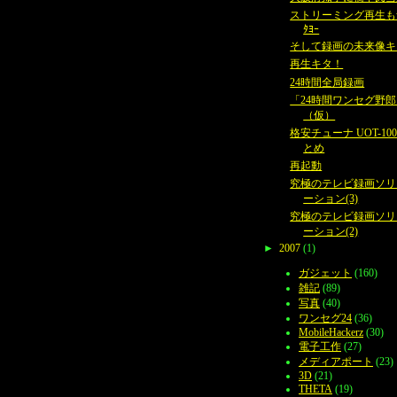
ストリーミング再生もﾃ
ﾀﾖｰ
そして録画の未来像キ
再生キタ！
24時間全局録画
「24時間ワンセグ野
（仮）
格安チューナ UOT-10
とめ
再起動
究極のテレビ録画ソリ
ーション(3)
究極のテレビ録画ソリ
ーション(2)
►
2007
(1)
ガジェット
(160)
雑記
(89)
写真
(40)
ワンセグ24
(36)
MobileHackerz
(30)
電子工作
(27)
メディアポート
(23)
3D
(21)
THETA
(19)