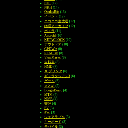
IS01
(17)
NKH
(14)
OculusRift
(13)
イベント
(12)
ニコニコ生放送
(12)
物理アーカイブ
(12)
ポメラ
(11)
Android
(10)
KETACLOCK
(10)
アウトドア
(10)
GPDWin
(8)
REAL 3D
(8)
ViewMaster
(8)
自転車
(8)
HMD
(7)
3Dプリンタ
(6)
ギャラクシアン3
(6)
ゲーム
(6)
まとめ
(5)
BoogieBoard
(4)
MTM
(4)
N08B
(4)
書評
(4)
EV
(3)
iPad
(3)
ウェアラブル
(3)
キーボード
(3)
モバイル
(3)