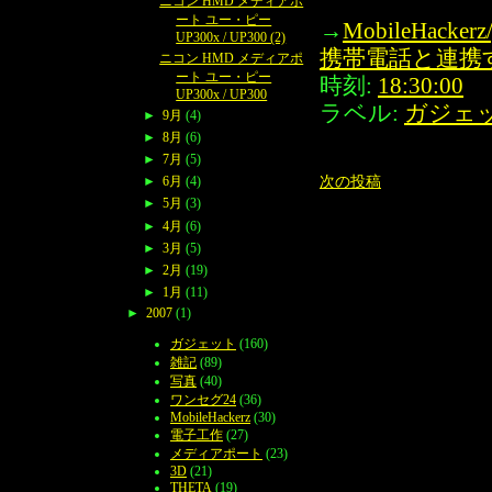
ニコン HMD メディアポ
ート ユー・ピー
→
MobileHack
UP300x / UP300 (2)
携帯電話と連携
ニコン HMD メディアポ
ート ユー・ピー
時刻:
18:30:00
UP300x / UP300
ラベル:
ガジェ
►
9月
(4)
►
8月
(6)
►
7月
(5)
次の投稿
►
6月
(4)
►
5月
(3)
►
4月
(6)
►
3月
(5)
►
2月
(19)
►
1月
(11)
►
2007
(1)
ガジェット
(160)
雑記
(89)
写真
(40)
ワンセグ24
(36)
MobileHackerz
(30)
電子工作
(27)
メディアポート
(23)
3D
(21)
THETA
(19)