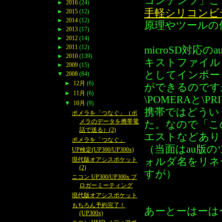
コンテンツ」こ
►
2016
(24)
手軽シリコンビ
►
2015
(12)
►
2014
(12)
原理やツールの
►
2013
(17)
►
2012
(14)
►
2011
(12)
microSD対応の
►
2010
(139)
キストファイル
►
2009
(15)
としてインポー
▼
2008
(84)
►
12月
(6)
ができるのです
►
11月
(6)
\POMERAと\P
▼
10月
(9)
携帯ではどうい
ポメラを「つなぐ」（ポ
メラのデータを携帯電
た。なので「こ
話で送る）(2)
エストなどあり
ポメラを「つなぐ」
（当面はau版の
UP検定(UP300/UP300x)
ォルダ名をリネ
現代版オアシスポケット
(2)
すが）
ニコン UP300/UP300x ブ
ロガーミーティング
現代版オアシスポケット
もちろん予約完了！
あーとーはーは
(UP300x)