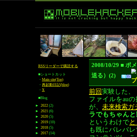
2008/10/2
RSSリーダーで購読する
送る）(2)
■ショートカット
・
Main site(Top)
・
再起動日記(blog)
・
X
前回
実験した、
■Blog
ファイルをau
►
2022
(2)
が、
未来検索ガ
►
2021
(6)
ラでもちゃんと
►
2020
(5)
というわけで
と
►
2019
(10)
►
2018
(5)
も既にバレバレでし
►
2017
(14)