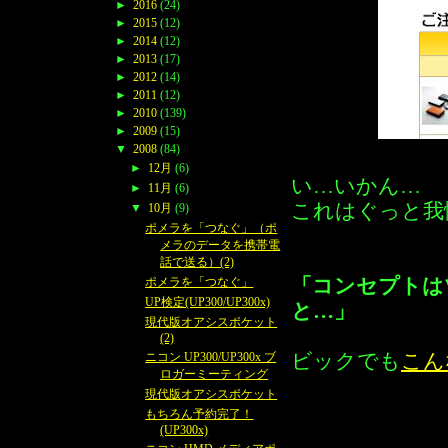
►
2016
(24)
►
2015
(12)
►
2014
(12)
►
2013
(17)
►
2012
(14)
►
2011
(12)
►
2010
(139)
►
2009
(15)
▼
2008
(84)
►
12月
(6)
い…いかん…
►
11月
(6)
これはぐっと我
▼
10月
(9)
ポメラを「つなぐ」（ポ
メラのデータを携帯電
話で送る）(2)
「コンセプトは
ポメラを「つなぐ」
UP検定(UP300/UP300x)
と…」
現代版オアシスポケット
(2)
ビックでも
こん
ニコン UP300/UP300x ブ
ロガーミーティング
現代版オアシスポケット
もちろん予約完了！
(UP300x)