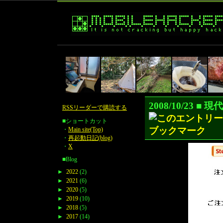
2008/10/23 
RSSリーダーで購読する
■ショートカット
・
Main site(Top)
・
再起動日記(blog)
・
X
■Blog
►
2022
(2)
►
2021
(6)
►
2020
(5)
►
2019
(10)
►
2018
(5)
►
2017
(14)