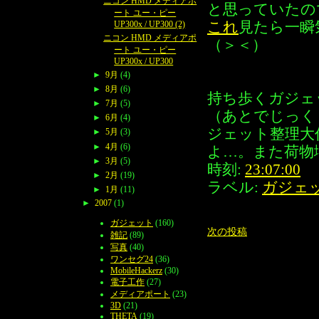
ニコン HMD メディアポ
と思っていたの
ート ユー・ピー
これ
見たら一瞬
UP300x / UP300 (2)
ニコン HMD メディアポ
（＞＜）
ート ユー・ピー
UP300x / UP300
►
9月
(4)
►
8月
(6)
持ち歩くガジェ
►
7月
(5)
（あとでじっく
►
6月
(4)
ジェット整理大
►
5月
(3)
►
4月
(6)
よ…。また荷物
►
3月
(5)
時刻:
23:07:00
►
2月
(19)
ラベル:
ガジェ
►
1月
(11)
►
2007
(1)
ガジェット
(160)
次の投稿
雑記
(89)
写真
(40)
ワンセグ24
(36)
MobileHackerz
(30)
電子工作
(27)
メディアポート
(23)
3D
(21)
THETA
(19)