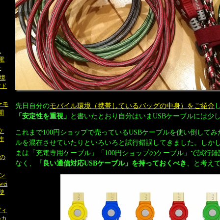
れ
電
た
境
マド
ポケモ
先日自分の
モバイル環境（携帯しているバッグの中身）をご紹介
開
「安定性を重視」
と書いたとおり自分はいまUSBケーブルには少
ポケ
これまで100円ショップで売っているUSBケーブルを使い倒してみ
作
ルを混在させていたりといろいろと試行錯誤してきました。しか
まは「充電専用ケーブル」「100円ショップのケーブル」で試行
」の
なく、
「良い通信対応USBケーブル」を持っておくべき
、と考え
ン
ei
使
ディ
ルカ