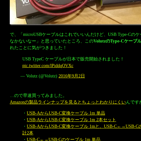
で、「microUSBケーブルはこれでいいんだけど、USB Type-C
なかないなー」と思っていたところ、この
VolutzのType-Cケ
れたことに気がつきました！
USB TypeC ケーブルが日本で販売開始されました！
pic.twitter.com/lPiddqOVXc
— Volutz (@Volutz)
2016年9月2日
…ので早速買ってみました。
Amazonの製品ラインナップを見るとちょっとわかりにくい
んですが
・
USB-AからUSB-C変換ケーブル 1m 単品
・
USB-AからUSB-C変換ケーブル 1m 2本セット
・
USB-AからUSB-C変換ケーブル 1mと、USB-C←→USB
計2本
・
USB-C←→USB-Cのケーブル 1m 単品