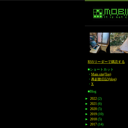
RSSリーダーで購読する
■ショートカット
・
Main site(Top)
・
再起動日記(blog)
・
X
■Blog
►
2022
(2)
►
2021
(6)
►
2020
(5)
►
2019
(10)
►
2018
(5)
►
2017
(14)