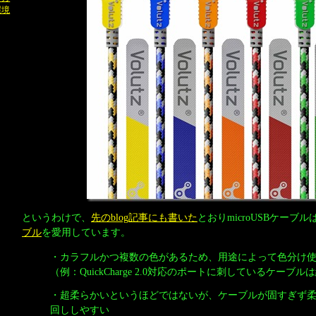
環境
というわけで、
先のblog記事にも書いた
とおりmicroUSBケーブル
ブル
を愛用しています。
・カラフルかつ複数の色があるため、用途によって色分け
（例：QuickCharge 2.0対応のポートに刺しているケーブ
・超柔らかいというほどではないが、ケーブルが固すぎず
回ししやすい