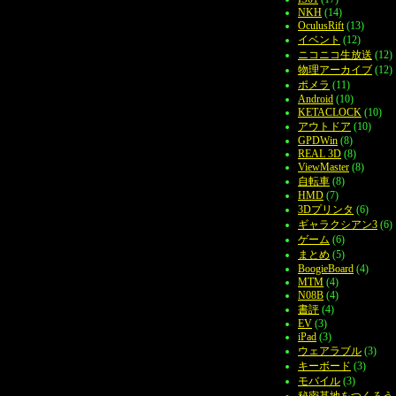
NKH
(14)
OculusRift
(13)
イベント
(12)
ニコニコ生放送
(12)
物理アーカイブ
(12)
ポメラ
(11)
Android
(10)
KETACLOCK
(10)
アウトドア
(10)
GPDWin
(8)
REAL 3D
(8)
ViewMaster
(8)
自転車
(8)
HMD
(7)
3Dプリンタ
(6)
ギャラクシアン3
(6)
ゲーム
(6)
まとめ
(5)
BoogieBoard
(4)
MTM
(4)
N08B
(4)
書評
(4)
EV
(3)
iPad
(3)
ウェアラブル
(3)
キーボード
(3)
モバイル
(3)
秘密基地をつくろう