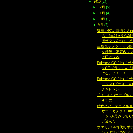
▼
2016
(24)
►
12月
(5)
►
11月
(4)
►
10月
(1)
▼
9月
(7)
遠隔でPCの電源を入
る、無線LAN×WoL
源ボタンをつくっ
無線化デスクトップ環
を構築し家庭内ノ
の民となる
Pokémon GO Plus（
ンGOプラス）を「
ける」よ！！！
Pokémon GO Plus （
モンGOプラス）自
チャレンジ！
「よいUSBケーブル
すすめ
時代はいまデュアルセ
サー・カメラ！Huaw
P9を3ヵ月みっちり
い込んだ
ポケモンGo時代のボ
バッグひとつでフ