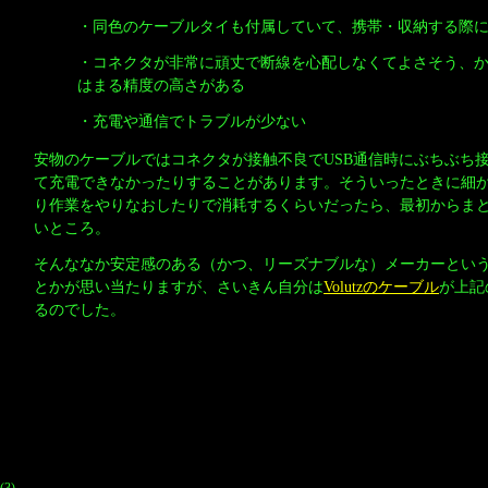
・同色のケーブルタイも付属していて、携帯・収納する際
・コネクタが非常に頑丈で断線を心配しなくてよさそう、
はまる精度の高さがある
・充電や通信でトラブルが少ない
安物のケーブルではコネクタが接触不良でUSB通信時にぶちぶち
て充電できなかったりすることがあります。そういったときに細
り作業をやりなおしたりで消耗するくらいだったら、最初からま
いところ。
そんななか安定感のある（かつ、リーズナブルな）メーカーとい
とかが思い当たりますが、さいきん自分は
Volutzのケーブル
が上記
るのでした。
(3)