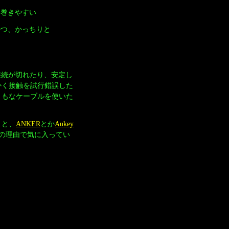
に巻きやすい
かつ、かっちりと
接続が切れたり、安定し
かく接触を試行錯誤した
ともなケーブルを使いた
うと、
ANKER
とか
Aukey
の理由で気に入ってい