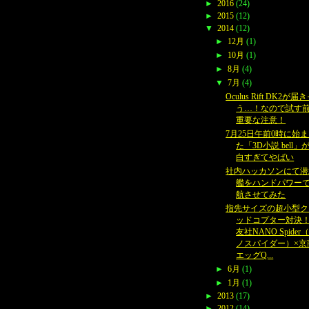
►
2016
(24)
►
2015
(12)
▼
2014
(12)
►
12月
(1)
►
10月
(1)
►
8月
(4)
▼
7月
(4)
Oculus Rift DK2が届
う…！なので試す
重要な注意！
7月25日午前0時に始
た「3D小説 bell」
白すぎてやばい
社内ハッカソンにて潜
艦をハンドパワー
航させてみた
指先サイズの超小型ク
ッドコプター対決
友社NANO Spider
ノスパイダー）×京
エッグQ...
►
6月
(1)
►
1月
(1)
►
2013
(17)
►
2012
(14)