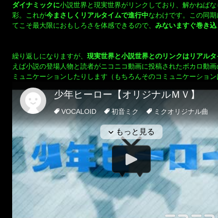
ダイナミックに
小説世界と現実世界がリンクしており、解かねばな
彩。これが
今まさしくリアルタイムで進行中
なわけです。この同期
てこそ最大限におもしろさを体感できるので、
みないますぐ巻き込
繰り返しになりますが、
現実世界と小説世界とのリンクはリアルタ
えば小説の登場人物と読者がニコニコ動画に投稿されたボカロ動画
ミュニケーションしたりします（もちろんそのコミュニケーション