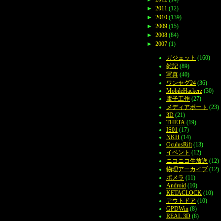
►
2011
(12)
►
2010
(139)
►
2009
(15)
►
2008
(84)
►
2007
(1)
ガジェット
(160)
雑記
(89)
写真
(40)
ワンセグ24
(36)
MobileHackerz
(30)
電子工作
(27)
メディアポート
(23)
3D
(21)
THETA
(19)
IS01
(17)
NKH
(14)
OculusRift
(13)
イベント
(12)
ニコニコ生放送
(12)
物理アーカイブ
(12)
ポメラ
(11)
Android
(10)
KETACLOCK
(10)
アウトドア
(10)
GPDWin
(8)
REAL 3D
(8)