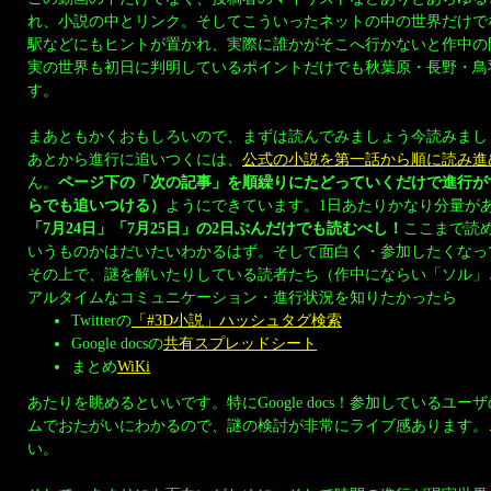
れ、小説の中とリンク。そしてこういったネットの中の世界だけで
駅などにもヒントが置かれ、実際に誰かがそこへ行かないと作中の
実の世界も初日に判明しているポイントだけでも秋葉原・長野・鳥
す。
まあともかくおもしろいので、まずは読んでみましょう今読みまし
あとから進行に追いつくには、
公式の小説を第一話から順に読み進
ん。
ページ下の「次の記事」を順繰りにたどっていくだけで進行が
らでも追いつける）
ようにできています。1日あたりかなり分量が
「7月24日」「7月25日」の2日ぶんだけでも読むべし！
ここまで読
いうものかはだいたいわかるはず。そして面白く・参加したくなっ
その上で、謎を解いたりしている読者たち（作中にならい「ソル」
アルタイムなコミュニケーション・進行状況を知りたかったら
Twitterの
「#3D小説」ハッシュタグ検索
Google docsの
共有スプレッドシート
まとめ
WiKi
あたりを眺めるといいです。特にGoogle docs！参加しているユ
ムでおたがいにわかるので、謎の検討が非常にライブ感あります。
い。