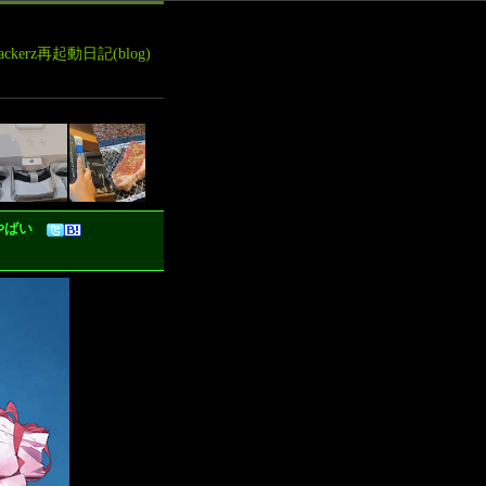
leHackerz再起動日記(blog)
ぎてやばい