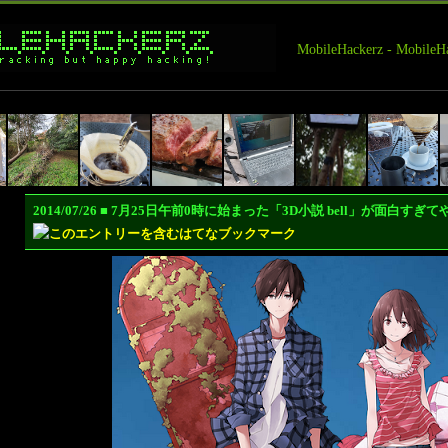
MobileHackerz - Mobi
2014/07/26 ■ 7月25日午前0時に始まった「3D小説 bell」が面白す