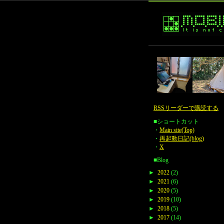
RSSリーダーで購読する
■ショートカット
・
Main site(Top)
・
再起動日記(blog)
・
X
■Blog
►
2022
(2)
►
2021
(6)
►
2020
(5)
►
2019
(10)
►
2018
(5)
►
2017
(14)