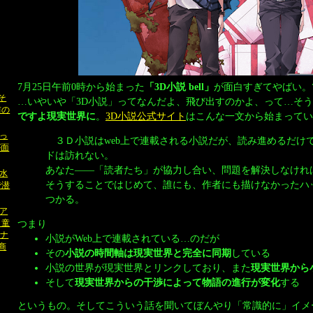
7月25日午前0時から始まった
「3D小説 bell」
が面白すぎてやばい。
きそ
…いやいや「3D小説」ってなんだよ、飛び出すのかよ、って…そ
前の
ですよ現実世界に
。
3D小説公式サイト
はこんな一文から始まってい
まっ
３Ｄ小説はweb上で連載される小説だが、読み進めるだけ
が面
ドは訪れない。
あなた――「読者たち」が協力し合い、問題を解決しなけれ
水
そうすることではじめて、誰にも、作者にも描けなかったハ
で潜
つかる。
ア
！童
つまり
（ナ
小説がWeb上で連載されている…のだが
商
その
小説の時間軸は現実世界と完全に同期
している
小説の世界が現実世界とリンクしており、また
現実世界から
そして
現実世界からの干渉によって物語の進行が変化
する
というもの。そしてこういう話を聞いてぼんやり「常識的に」イメ