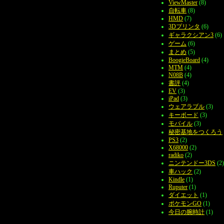
ViewMaster
(8)
自転車
(8)
HMD
(7)
3Dプリンタ
(6)
ギャラクシアン3
(6)
ゲーム
(6)
まとめ
(5)
BoogieBoard
(4)
MTM
(4)
N08B
(4)
書評
(4)
EV
(3)
iPad
(3)
ウェアラブル
(3)
キーボード
(3)
モバイル
(3)
秘密基地をつくろう
PS3
(2)
X68000
(2)
radiko
(2)
ニンテンドー3DS
(2)
車ハック
(2)
Kindle
(1)
Ruputer
(1)
ダイエット
(1)
ポケモンGO
(1)
今日の腕時計
(1)