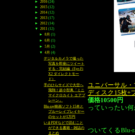
►
2016
(24)
►
2015
(12)
►
2014
(12)
►
2013
(17)
►
2012
(14)
▼
2011
(12)
►
8月
(1)
►
6月
(1)
►
5月
(2)
▼
4月
(4)
デジタルカメラで撮った
写真を即座にツイート
する・完結編（Eye-Fi
X2 ダイレクトモー
ド）
ユニバーサル・
手のひらサイズで大空へ
飛翔！超小型凧「ミニ
ディスク15枚+ブル
マイクロカイト エアプ
価格10500円
レーン」
っていったい何
Blu-ray映画ソフト15本と
ブルーレイプレイヤー
のセットが1万円
いまPDFなどで読むこと
ができる書籍・雑誌の
ついてくるBlu-
まとめ