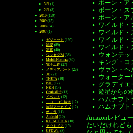
ボーン・アイ
►
3月
(1)
ボーン・スプ
►
2月
(3)
►
2010
(139)
ボーン・アル
►
2009
(15)
ワイルド・ス
►
2008
(84)
ワイルド・ス
►
2007
(1)
ワイルド・スピ
ガジェット
(160)
雑記
(89)
ワイルド・ス
写真
(40)
ウォンテッド
ワンセグ24
(36)
MobileHackerz
(30)
キング・コン
電子工作
(27)
ヴァン・ヘル
メディアポート
(23)
3D
(21)
ウォーターワ
THETA
(19)
グラディエータ
IS01
(17)
NKH
(14)
遊星からの物
OculusRift
(13)
イベント
(12)
ハムナプトラ
ニコニコ生放送
(12)
ハムナプトラ
物理アーカイブ
(12)
ポメラ
(11)
Amazonレ
Android
(10)
KETACLOCK
(10)
たいだけれども
アウトドア
(10)
GPDWin
(8)
なと思ってた（ま