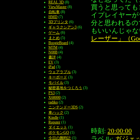
REAL 3D
(8)
買うと思っても
ViewMaster
(8)
自転車
(8)
イプレイヤーが
HMD
(7)
分と思われるの
3Dプリンタ
(6)
ギャラクシアン3
(6)
もいいんじゃな
ゲーム
(6)
レーザー」（Goo
まとめ
(5)
BoogieBoard
(4)
MTM
(4)
N08B
(4)
書評
(4)
EV
(3)
iPad
(3)
ウェアラブル
(3)
キーボード
(3)
モバイル
(3)
秘密基地をつくろう
(3)
PS3
(2)
X68000
(2)
radiko
(2)
ニンテンドー3DS
(2)
車ハック
(2)
Kindle
(1)
Ruputer
(1)
ダイエット
(1)
時刻:
20:00:00
ポケモンGO
(1)
ラベル:
ガジェ
今日の腕時計
(1)