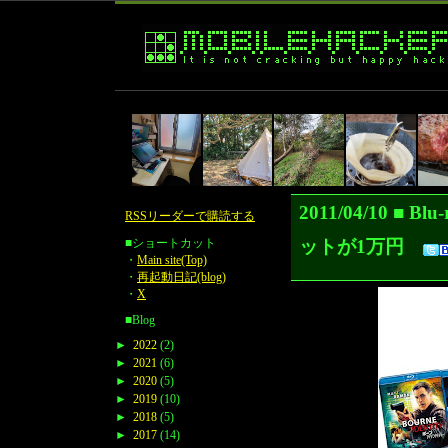
2011/04/10 
RSSリーダーで購読する
ットが1万円
■ショートカット
・
Main site(Top)
・
再起動日記(blog)
・
X
■Blog
►
2022
(2)
►
2021
(6)
►
2020
(5)
►
2019
(10)
►
2018
(5)
►
2017
(14)