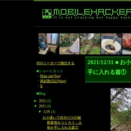
2021/12/3
RSSリーダーで購読する
手に入れる篇
■ショートカット
・
Main site(Top)
・
再起動日記(blog)
・
X
■Blog
►
2022
(2)
▼
2021
(6)
▼
12月
(1)
お小遣いで自分だけの秘
密基地をつくろう：土
地を手に入れる篇①