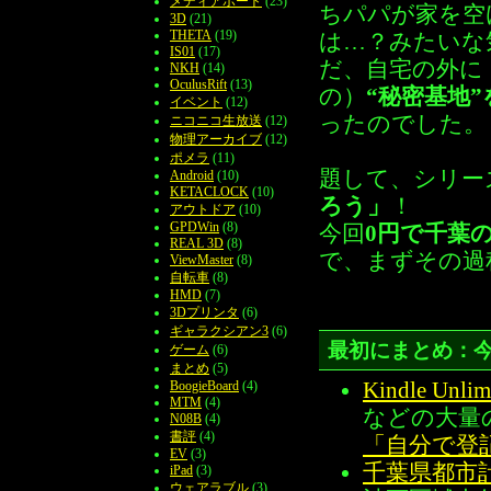
メディアポート
(23)
ちパパが家を空
3D
(21)
THETA
(19)
は…？みたいな
IS01
(17)
だ、自宅の外に
NKH
(14)
OculusRift
(13)
の）
“秘密基地
イベント
(12)
ったのでした。
ニコニコ生放送
(12)
物理アーカイブ
(12)
ポメラ
(11)
題して、シリー
Android
(10)
KETACLOCK
(10)
ろう」
！
アウトドア
(10)
GPDWin
(8)
今回
0円で千葉
REAL 3D
(8)
で、まずその過
ViewMaster
(8)
自転車
(8)
HMD
(7)
3Dプリンタ
(6)
ギャラクシアン3
(6)
最初にまとめ：
ゲーム
(6)
まとめ
(5)
Kindle Unl
BoogieBoard
(4)
MTM
(4)
などの大量
N08B
(4)
書評
(4)
「自分で登
EV
(3)
千葉県都市
iPad
(3)
ウェアラブル
(3)