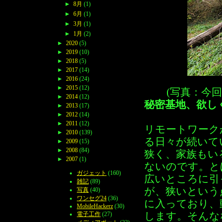
►
8月
(1)
►
6月
(1)
►
3月
(1)
►
1月
(2)
►
2020
(5)
►
2019
(10)
►
2018
(5)
►
2017
(14)
►
2016
(24)
►
2015
(12)
(写真：今
►
2014
(12)
秘密基地、欲し
►
2013
(17)
►
2012
(14)
►
2011
(12)
リモートワーク
►
2010
(139)
る日々が続いて
►
2009
(15)
►
2008
(84)
狭く、家族もい
►
2007
(1)
ないのです。と
ガジェット
(160)
広いところに引
雑記
(89)
が、狭いという
写真
(40)
ワンセグ24
(36)
に入っており、
MobileHackerz
(30)
します。そんな
電子工作
(27)