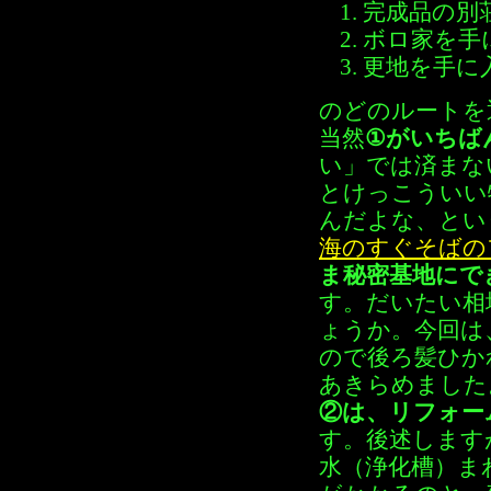
完成品の別
ボロ家を手
更地を手に
のどのルートを
当然
①がいちば
い」では済まな
とけっこういい
んだよな、とい
海のすぐそばの
ま秘密基地にで
す。だいたい相
ょうか。今回は
ので後ろ髪ひか
あきらめました
②は、リフォー
す。後述します
水（浄化槽）ま