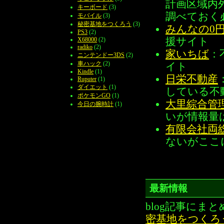
計画区域内
キーボード
(3)
調べておく
モバイル
(3)
秘密基地をつくろう
(3)
みんなの0
PS3
(2)
援サイト
X68000
(2)
radiko
(2)
家いちば
：
ニンテンドー3DS
(2)
車ハック
(2)
イト
Kindle
(1)
日栄不動産
Ruputer
(1)
ダイエット
(1)
している不
ポケモンGO
(1)
大里綜合管
今日の腕時計
(1)
いが情報量
有限会社両
ないがここ
最新情報
blog記事にまと
密基地をつくろ