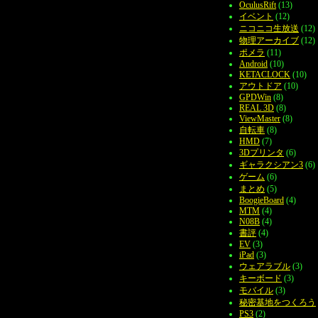
OculusRift
(13)
イベント
(12)
ニコニコ生放送
(12)
物理アーカイブ
(12)
ポメラ
(11)
Android
(10)
KETACLOCK
(10)
アウトドア
(10)
GPDWin
(8)
REAL 3D
(8)
ViewMaster
(8)
自転車
(8)
HMD
(7)
3Dプリンタ
(6)
ギャラクシアン3
(6)
ゲーム
(6)
まとめ
(5)
BoogieBoard
(4)
MTM
(4)
N08B
(4)
書評
(4)
EV
(3)
iPad
(3)
ウェアラブル
(3)
キーボード
(3)
モバイル
(3)
秘密基地をつくろう
PS3
(2)