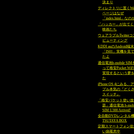
決まり
ディレクトリに置くWe
ページはなぜ
「index.html」なの
「ハッカー」が出てく
映画たち
ウェアラブルTwitterコ
ピューティング
KDDI auのAndroid端
「IS01」実機を見
たよ
通信電池b-mobile SI
って格安Pocket WiF
実現するという夢
た
iPhone OS 4にみる、
プル本気の『どく
スイッチ』
「格安パケット使い放
題」通信電池 b-mobi
SIM U300 Arrived!
全自動DVDレンタル
TSUTAYA BOX
定期スマートフォン欲
い病罹患中