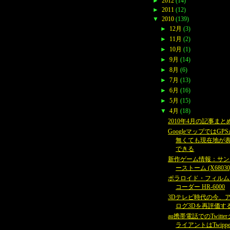
►
2012
(14)
►
2011
(12)
▼
2010
(139)
►
12月
(3)
►
11月
(2)
►
10月
(1)
►
9月
(14)
►
8月
(6)
►
7月
(13)
►
6月
(16)
►
5月
(15)
▼
4月
(18)
2010年4月の記事まと
GoogleマップではGP
無くても現在地が
できる
新作ゲーム情報：サン
ーストーム (X68030
ポラロイド・フィルム
コーダー HR-6000
3Dテレビ時代の今、
ログ3Dを再評価す
au携帯電話でのTwitter
ライアントはTwippe