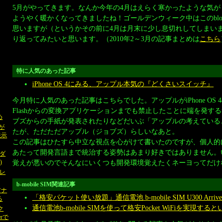
5月がやってきます。なんか今年の4月はえらく寒かったような気
ようやく暖かくなってきましたね！ゴールデンウィーク中はこのbl
思いますが（というかその前に4月は月末に少し息切れしてしまい
り返ってみたいと思います。（2010年2～3月の記事まとめは
こちら
特に人気のあった記事
iPhone OS 4にみる、アップル本気の『どくさいスイッチ』
今月特に人気のあった記事はこちらでした。アップルがiPhone OS
Flashからの変換アプリケーションまでも禁止したことに端を発す
め
ブズからの手紙が発表されたりなどだいぶ「アップルの考えている
Sが
たが、ただただアップル（ジョブズ）らしいなあと。
表示
この記事はひたすら中立な視点を心がけて書いたのですが、個人的には
あたって開発言語まで統治する姿勢はあまり好きではありません。
ダ
覚えが悪いのでそんなにいくつも開発環境覚えたくネーヨってだけ
)
レ
b-mobile SIM関連記事
アナ
「格安パケット使い放題」通信電池 b-mobile SIM U300 Arrive
る
通信電池b-mobile SIMを使って格安Pocket WiFiを実現す
ク
rで