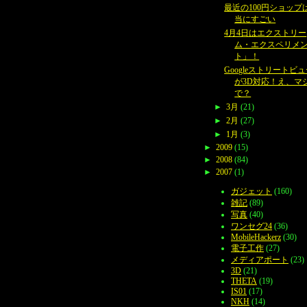
最近の100円ショップ
当にすごい
4月4日はエクストリー
ム・エクスペリメ
ト」！
Googleストリートビ
が3D対応！え、マ
で？
►
3月
(21)
►
2月
(27)
►
1月
(3)
►
2009
(15)
►
2008
(84)
►
2007
(1)
ガジェット
(160)
雑記
(89)
写真
(40)
ワンセグ24
(36)
MobileHackerz
(30)
電子工作
(27)
メディアポート
(23)
3D
(21)
THETA
(19)
IS01
(17)
NKH
(14)