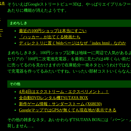
は本
そういえばGoogleストリートビュー3Dは、やっぱりエイプリルフ
あたりに機能が消えたようです。
ン
まめちしき
ュー
最近の100円ショップは本当にすごい
ジ
「ハッカー」が出てくる映画たち
ディレクトリに置くWebページはなぜ「index.html」なのか
まめちしきネタ。100円ショップ記事は地味ーに周辺で人気がある
セリアの「100円二次電池充電器」を最初に見たのは4年くらい前
に売ってるのを見かけますので在庫処分一発ネタというわけではなく
で充電器を作ってるみたいですね。いったい部材コストいくらなん
その他
4月4日はエクストリーム・エクスペリメント」！
全自動DVDレンタル機TSUTAYA BOX
新作ゲーム情報：サンダーストーム (X68030)
GoogleマップではGPSが無くても現在地が表示できる
その他の雑多なネタ。あいかわらずTSUTAYA BOXには「バーン
荷しません…。