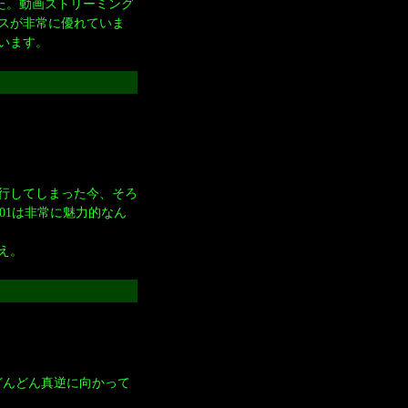
ました。動画ストリーミング
スが非常に優れていま
います。
書き”へ移行してしまった今、そろ
01は非常に魅力的なん
え。
どんどん真逆に向かって
。