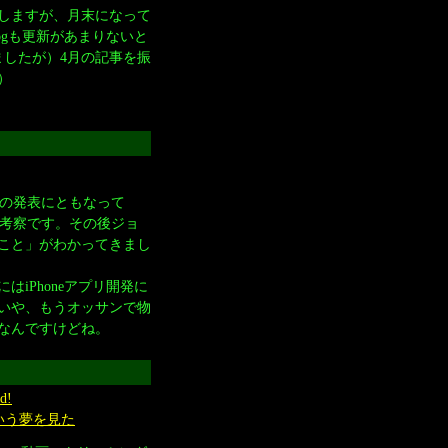
がしますが、月末になって
ogも更新があまりないと
ましたが）4月の記事を振
）
 4の発表にともなって
る考察です。その後ジョ
こと」がわかってきまし
iPhoneアプリ開発に
いや、もうオッサンで物
なんですけどね。
d!
るという夢を見た