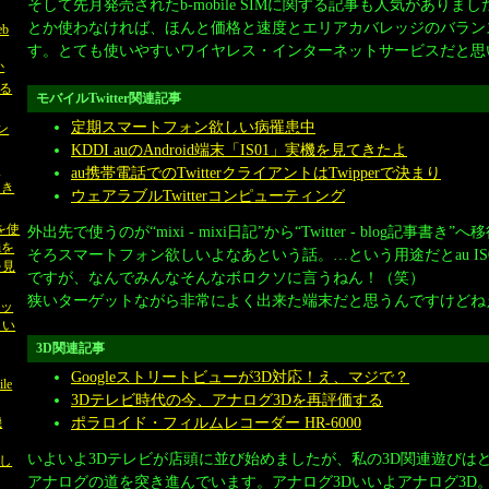
そして先月発売されたb-mobile SIMに関する記事も人気があり
とか使わなければ、ほんと価格と速度とエリアカバレッジのバラン
b
す。とても使いやすいワイヤレス・インターネットサービスだと思
か
る
モバイルTwitter関連記事
定期スマートフォン欲しい病罹患中
ン
KDDI auのAndroid端末「IS01」実機を見てきたよ
末
au携帯電話でのTwitterクライアントはTwipperで決まり
てき
ウェアラブルTwitterコンピューティング
Mを使
外出先で使うのが“mixi - mixi日記”から“Twitter - blog記事
iを
そろスマートフォン欲しいよなあという話。…という用途だとau IS
を見
ですが、なんでみんなそんなボロクソに言うねん！（笑）
狭いターゲットながら非常によく出来た端末だと思うんですけどね
アッ
さい
3D関連記事
Googleストリートビューが3D対応！え、マジで？
le
3Dテレビ時代の今、アナログ3Dを再評価する
ポラロイド・フィルムレコーダー HR-6000
機
いよいよ3Dテレビが店頭に並び始めましたが、私の3D関連遊びは
し
アナログの道を突き進んでいます。アナログ3Dいいよアナログ3D