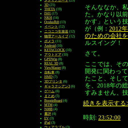
メディアポート
(23)
3D
(21)
そんななか、
THETA
(19)
た。かなり以
IS01
(17)
NKH
(14)
かす」という
OculusRift
(13)
イベント
(12)
が（例：
2012
ニコニコ生放送
(12)
のための会社
物理アーカイブ
(12)
ポメラ
(11)
ルスイング！
Android
(10)
KETACLOCK
(10)
さて。
アウトドア
(10)
GPDWin
(8)
ここでは、その
REAL 3D
(8)
ViewMaster
(8)
開発に関わっ
自転車
(8)
HMD
(7)
たこと、そして
3Dプリンタ
(6)
を、2018年
ギャラクシアン3
(6)
ゲーム
(6)
すみません、
まとめ
(5)
BoogieBoard
(4)
続きを表示する
MTM
(4)
N08B
(4)
書評
(4)
時刻:
23:52:00
EV
(3)
iPad
(3)
ウェアラブル
(3)