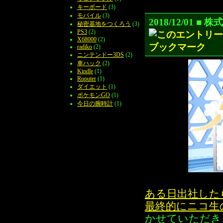
キーボード
(3)
モバイル
(3)
2018/12/01
秘密基地をつくろう
(3)
PS3
(2)
X68000
(2)
radiko
(2)
ニンテンドー3DS
(2)
車ハック
(2)
Kindle
(1)
Ruputer
(1)
ダイエット
(1)
ポケモンGO
(1)
今日の腕時計
(1)
ある日出社した
最終的にニコ生
かせていただき