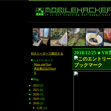
2018/12/2
RSSリーダーで購読する
■ショートカット
・
Main site(Top)
・
再起動日記(blog)
・
X
■Blog
►
2022
(2)
►
2021
(6)
►
2020
(5)
►
2019
(10)
▼
2018
(5)
▼
12月
(2)