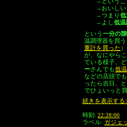
→というこ
→おいしい
→つまり
低
→よし
低温
という
一分の
温調理器を買
重計を買った
）
が、なにやら
ている様子。
ー
さんでも
低
などの店頭で
ったら吉日、
でひょいっと
続きを表示する
時刻:
22:28:00
ラベル:
ガジェ