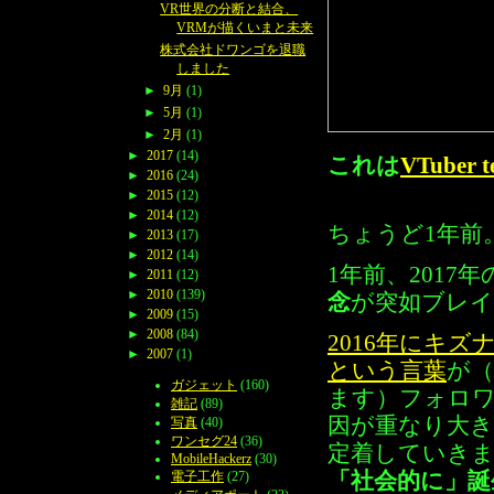
VR世界の分断と結合、
VRMが描くいまと未来
株式会社ドワンゴを退職
しました
►
9月
(1)
►
5月
(1)
►
2月
(1)
►
2017
(14)
これは
VTuber t
►
2016
(24)
►
2015
(12)
►
2014
(12)
ちょうど1年前
►
2013
(17)
►
2012
(14)
1年前、2017
►
2011
(12)
►
2010
(139)
念
が突如ブレ
►
2009
(15)
►
2008
(84)
2016年にキズ
►
2007
(1)
という言葉
が（
ガジェット
(160)
ます）フォロワ
雑記
(89)
因が重なり大き
写真
(40)
ワンセグ24
(36)
定着していきまし
MobileHackerz
(30)
「社会的に」誕
電子工作
(27)