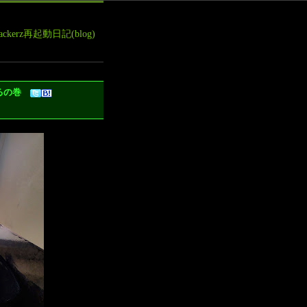
leHackerz再起動日記(blog)
つくるの巻