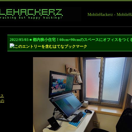
MobileHackerz - Mobi
2022/05/03 ■ 都内狭小住宅！60cm×90cmのスペースにオフィスを
ース
るの