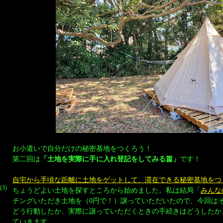
お小遣いで自分だけの秘密基地をつくろう！
第二回は
「土地を実際に手に入れ登記をしてみる篇」
です！
自宅から手頃な距離に土地をゲットして、滞在できる秘密基地をつ
(3)
ちょうどよい土地を探すところから始めました。私は結局「
みんな
チングいただき土地を（0円で！）譲っていただいたので、今回は
どう行動したか、実際に譲っていただくときの手続きはどうしたか
ていきます。