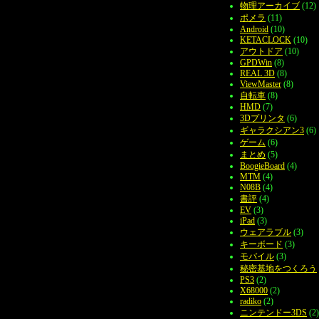
物理アーカイブ
(12)
ポメラ
(11)
Android
(10)
KETACLOCK
(10)
アウトドア
(10)
GPDWin
(8)
REAL 3D
(8)
ViewMaster
(8)
自転車
(8)
HMD
(7)
3Dプリンタ
(6)
ギャラクシアン3
(6)
ゲーム
(6)
まとめ
(5)
BoogieBoard
(4)
MTM
(4)
N08B
(4)
書評
(4)
EV
(3)
iPad
(3)
ウェアラブル
(3)
キーボード
(3)
モバイル
(3)
秘密基地をつくろう
PS3
(2)
X68000
(2)
radiko
(2)
ニンテンドー3DS
(2)