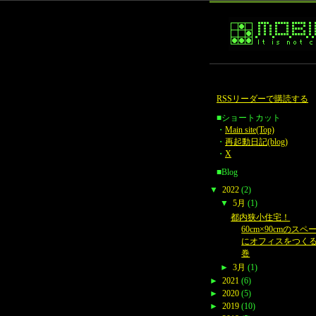
RSSリーダーで購読する
■ショートカット
・
Main site(Top)
・
再起動日記(blog)
・
X
■Blog
▼
2022
(2)
▼
5月
(1)
都内狭小住宅！
60cm×90cmのスペ
にオフィスをつく
巻
►
3月
(1)
►
2021
(6)
►
2020
(5)
►
2019
(10)