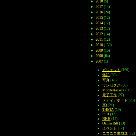
►
2018
(5)
►
2017
(14)
►
2016
(24)
►
2015
(12)
►
2014
(12)
►
2013
(17)
►
2012
(14)
►
2011
(12)
►
2010
(139)
►
2009
(15)
►
2008
(84)
►
2007
(1)
ガジェット
(160)
雑記
(89)
写真
(40)
ワンセグ24
(36)
MobileHackerz
(30)
電子工作
(27)
メディアポート
(23)
3D
(21)
THETA
(19)
IS01
(17)
NKH
(14)
OculusRift
(13)
イベント
(12)
ニコニコ生放送
(12)