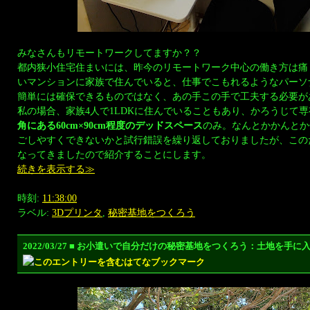
みなさんもリモートワークしてますか？？
都内狭小住宅住まいには、昨今のリモートワーク中心の働き方は痛
いマンションに家族で住んでいると、仕事でこもれるようなパーソ
簡単には確保できるものではなく、あの手この手で工夫する必要が
私の場合、家族4人で1LDKに住んでいることもあり、かろうじて
角にある60cm×90cm程度のデッドスペース
のみ。なんとかかんとか
ごしやすくできないかと試行錯誤を繰り返しておりましたが、この
なってきましたので紹介することにします。
続きを表示する≫
時刻:
11:38:00
ラベル:
3Dプリンタ
,
秘密基地をつくろう
2022/03/27 ■ お小遣いで自分だけの秘密基地をつくろう：土地を手