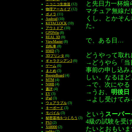
と先日力一杯煽
ニコニコ生放送
(12)
物理アーカイブ
(12)
マチュア無線だ
ポメラ
(11)
くし、とかそん
Android
(10)
KETACLOCK
(10)
た。
アウトドア
(10)
GPDWin
(8)
REAL 3D
(8)
で、ある日…
ViewMaster
(8)
自転車
(8)
HMD
(7)
どうやって取れ
3Dプリンタ
(6)
ギャラクシアン3
(6)
→どうやら「当
ゲーム
(6)
事前の申し込み
まとめ
(5)
BoogieBoard
(4)
しい。なるほど
MTM
(4)
→で、次にやる
N08B
(4)
書評
(4)
→うお、
明後日
EV
(3)
→よし受けてみ
iPad
(3)
ウェアラブル
(3)
キーボード
(3)
という
スーパー
モバイル
(3)
秘密基地をつくろう
(3)
4級の試験を受
PS3
(2)
X68000
(2)
たいとおもいま
radiko
(2)