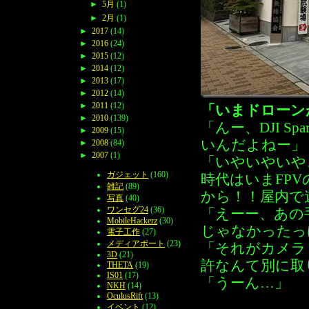
►
5月
(1)
►
2月
(1)
►
2017
(14)
►
2016
(24)
►
2015
(12)
►
2014
(12)
►
2013
(17)
►
2012
(14)
►
2011
(12)
「いまドローン
►
2010
(139)
「んー、DJI 
►
2009
(15)
いんだよねー」
►
2008
(84)
►
2007
(1)
「いやいやいや
ガジェット
(160)
時代はいまFP
雑記
(89)
から！！屋内で
写真
(40)
ワンセグ24
(36)
「えーー、あの
MobileHackerz
(30)
じゃなかったっ
電子工作
(27)
メディアポート
(23)
「それがカメラ
3D
(21)
許なんて別に取
THETA
(19)
IS01
(17)
「うーん…」
NKH
(14)
OculusRift
(13)
イベント
(12)