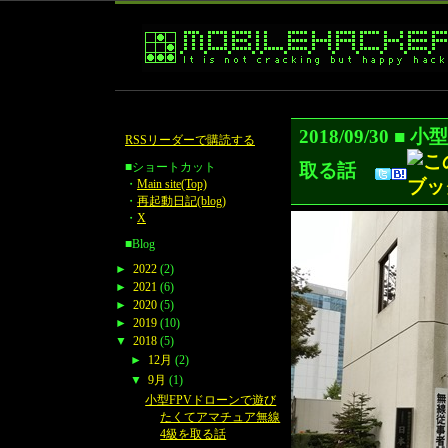
2018/09/30
RSSリーダーで購読する
取る話
■ショートカット
・
Main site(Top)
・
再起動日記(blog)
・
X
■Blog
►
2022
(2)
►
2021
(6)
►
2020
(5)
►
2019
(10)
▼
2018
(5)
►
12月
(2)
▼
9月
(1)
小型FPVドローンで遊び
たくてアマチュア無線
4級を取る話