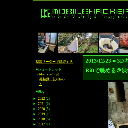
2013/12/23 
RSSリーダーで購読する
Riftで眺める＠渋
■ショートカット
・
Main site(Top)
・
再起動日記(blog)
・
X
■Blog
►
2022
(2)
►
2021
(6)
►
2020
(5)
►
2019
(10)
►
2018
(5)
►
2017
(14)