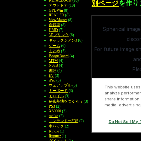
KETACLOCK
(10)
別ページ
を作り
アウトドア
(10)
GPDWin
(8)
REAL 3D
(8)
ViewMaster
(8)
自転車
(8)
HMD
(7)
3Dプリンタ
(6)
ギャラクシアン3
(6)
ゲーム
(6)
まとめ
(5)
BoogieBoard
(4)
MTM
(4)
N08B
(4)
書評
(4)
EV
(3)
iPad
(3)
ウェアラブル
(3)
キーボード
(3)
モバイル
(3)
秘密基地をつくろう
(3)
PS3
(2)
X68000
(2)
radiko
(2)
ニンテンドー3DS
(2)
車ハック
(2)
Kindle
(1)
Ruputer
(1)
ダイエット
(1)