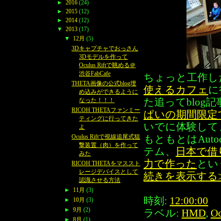
►
2016
(24)
►
2015
(12)
►
2014
(12)
▼
2013
(17)
▼
12月
(5)
3Dキャプチャでおっさん
3Dモデルを作って
Oculus Riftで眺める＠
渋谷FabCafe
ちょっと工作し
THETA画像の公式blog埋
使えるカフェ
に
め込みができるように
た追ってblog
なった！！！
RICOH THETAファンミー
ぱいの期間限定
ティングに行ってきた
いでに体験して
よ
Oculus Riftで視線追尾式狙
もともとはAut
撃装置（肉）を作って
テム、
日本で借
みた
力で作った
とい
RICOH THETAをマススト
レージデバイスとして
続きを表示する
認識させる方法
►
11月
(3)
時刻:
12:00:00
►
10月
(3)
►
9月
(2)
ラベル:
HMD
,
Oc
►
8月
(1)