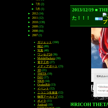
►
7月
(2)
2013/12/19
►
5月
(1)
►
2012
(14)
た！！！
►
2011
(12)
►
2010
(139)
►
2009
(15)
►
2008
(84)
►
2007
(1)
ガジェット
(160)
雑記
(89)
写真
(40)
ワンセグ24
(36)
MobileHackerz
(30)
電子工作
(27)
メディアポート
(23)
3D
(21)
THETA
(19)
IS01
(17)
NKH
(14)
OculusRift
(13)
イベント
(12)
ニコニコ生放送
(12)
物理アーカイブ
(12)
ポメラ
(11)
※RICOH TH
Android
(10)