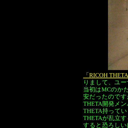
「RICOH T
りまして、ユー
当初はMCのか
安だったのです
THETA開発
THETA持っ
THETAが乱立
すると恐ろしい