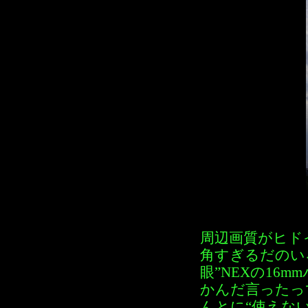
周辺画質がヒド
角すぎるだのい
眼”NEXの16
かんだ言ったっ
んとに“使えな