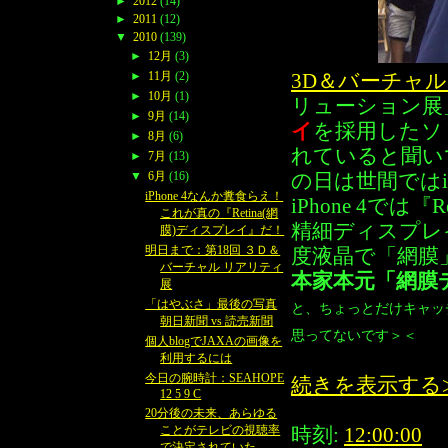
►
2012
(14)
►
2011
(12)
▼
2010
(139)
►
12月
(3)
►
11月
(2)
3D＆バーチャ
►
10月
(1)
リューション展
►
9月
(14)
イ
を採用したソ
►
8月
(6)
れていると聞い
►
7月
(13)
▼
6月
(16)
の日は世間ではi
iPhone 4なんか糞食らえ！
iPhone 4で
これが真の『Retina(網
精細ディスプレ
膜)ディスプレイ』だ！
明日まで：第18回 ３Ｄ＆
度液晶で「網膜
バーチャル リアリティ
本家本元「網膜
展
「はやぶさ」最後の写真
と、ちょっとだけキャッ
朝日新聞 vs 読売新聞
思ってないです＞＜
個人blogでJAXAの画像を
利用するには
今日の腕時計：SEAHOPE
続きを表示する
12 5 9 C
20分後の未来、あらゆる
ことがテレビの視聴率
時刻:
12:00:00
で決定されていた。