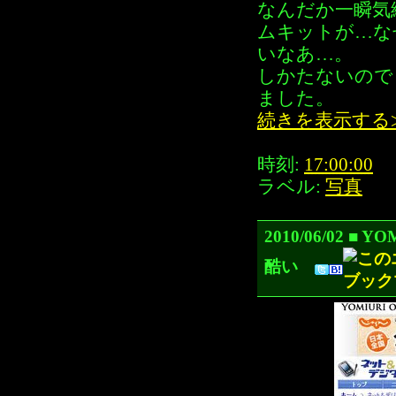
なんだか一瞬気
ムキットが…な
いなあ…。
しかたないので
ました。
続きを表示する
時刻:
17:00:00
ラベル:
写真
2010/06/02 
酷い