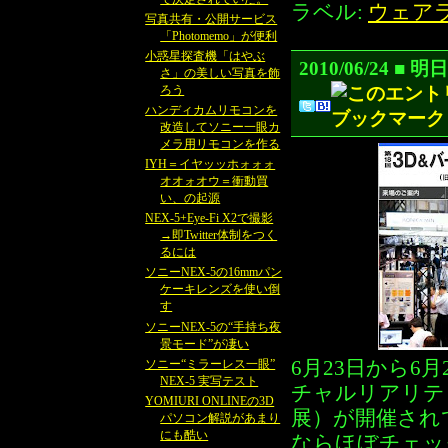
ラベル:
ウェア
写真共有・公開サービス
「Photomemo」が便利
小惑星探査機「はやぶ
2010/06/24
さ」の美しい写真を飾
ろう
ハンディカムリモコンを
改造してソニー一眼カ
メラ用リモコンを作る
IYH＝イヤッッホォォォ
オオォオウ＝衝動買
い、の起源
NEX-5+Eye-Fi X2で撮影
→即Twitter体制をつく
るには
ソニーNEX-5の16mmパン
ケーキレンズを使い倒
す
ソニーNEX-5の“手持ち夜
景モード”が凄い
ソニー“ミラーレス一眼”
6月23日から6
NEX-5 実写テスト
チャルリアリテ
YOMIURI ONLINEの3D
展）が開催され
パソコン解説があまり
にも酷い
ならほぼチェッ