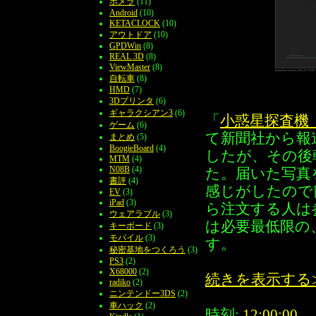
ポメラ
(11)
Android
(10)
KETACLOCK
(10)
アウトドア
(10)
GPDWin
(8)
REAL 3D
(8)
ViewMaster
(8)
自転車
(8)
HMD
(7)
3Dプリンタ
(6)
ギャラクシアン3
(6)
「
小惑星探査機
ゲーム
(6)
て新聞社から報
まとめ
(5)
BoogieBoard
(4)
したが、その後
MTM
(4)
N08B
(4)
た。届いた写真
書評
(4)
感じがしたので
EV
(3)
iPad
(3)
ら注文する人は
ウェアラブル
(3)
は必要最低限の
キーボード
(3)
モバイル
(3)
す。
秘密基地をつくろう
(3)
PS3
(2)
X68000
(2)
続きを表示する
radiko
(2)
ニンテンドー3DS
(2)
車ハック
(2)
時刻:
12:00:00