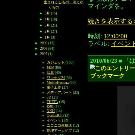
生まれくるもの、消えゆ
マインダを。
くもの
►
5月
(15)
►
4月
(18)
続きを表示する
►
3月
(21)
►
2月
(27)
時刻:
12:00:00
►
1月
(3)
ラベル:
イベン
►
2009
(15)
►
2008
(84)
►
2007
(1)
2010/06/23
ガジェット
(160)
雑記
(89)
写真
(40)
ワンセグ24
(36)
MobileHackerz
(30)
電子工作
(27)
メディアポート
(23)
3D
(21)
THETA
(19)
IS01
(17)
NKH
(14)
OculusRift
(13)
イベント
(12)
ニコニコ生放送
(12)
物理アーカイブ
(12)