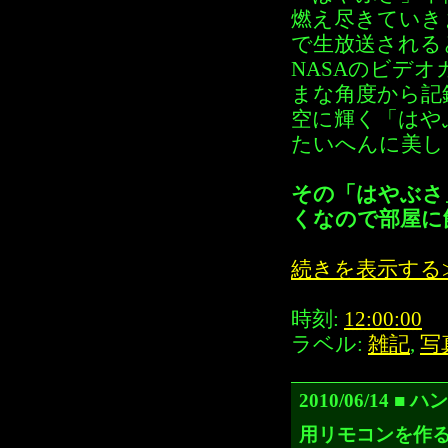
燃え尽きていき
で生放送される
NASAのビデ
まな角度から記
空に輝く「はや
たいへんに美し
その「はやぶさ
くなので部屋に
続きを表示する
時刻:
12:00:00
ラベル:
雑記
,
写
2010/06/1
用リモコンを