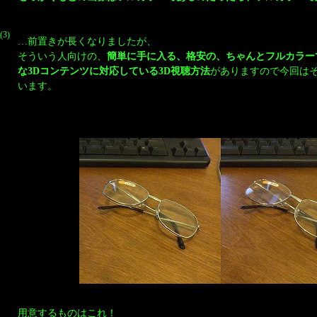
(3)
…前置きが長くなりましたが、
そういう人向けの、
簡単に手に入る、格安の、ちゃんとフルカラー
な3Dコンテンツに対応している3D視聴方法
がありますので今回は
います。
用意するものはこれ！