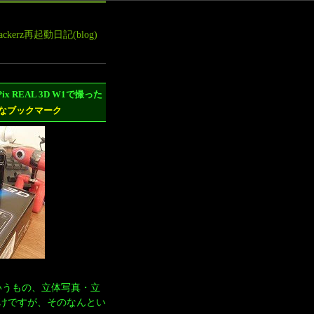
leHackerz再起動日記(blog)
x REAL 3D W1で撮った
いうもの、立体写真・立
けですが、そのなんとい