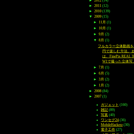
►
2012
(14)
►
2011
(12)
►
2010
(139)
▼
2009
(15)
►
11月
(1)
►
10月
(1)
►
9月
(2)
▼
8月
(1)
フルカラー立体動画を1
円で楽しむ方法。
は、FinePix REAL 
W1で撮った立体写..
►
7月
(1)
►
6月
(5)
►
3月
(2)
►
1月
(2)
►
2008
(84)
►
2007
(1)
ガジェット
(160)
雑記
(89)
写真
(40)
ワンセグ24
(36)
MobileHackerz
(30)
電子工作
(27)