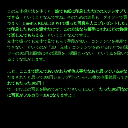
この立体視方法を使うと、
誰でも紙に印刷しただけのステレオプリ
できる
、ということなんですね。そのための道具も、ダイソーで買
つまり、
FinePix REAL 3D W1で撮った写真を人にプレゼント
で印刷したものを渡すだけで、この方法なら相手にそれほどの負担
て楽しんでもらえる
、ということなんですよ。
立体で撮っても立体で見てもらう手段が無い、コンテンツを生産で
できない、というのが「3D・立体」コンテンツをめぐるひとつの
ソーの105円老眼鏡はその課題を（裸眼じゃない、という点を除い
るような気がします。
…と、ここまで読んであいかわらず他人事だなあと思っているみな
だまされたと思って100円ショップ行ったら+5.0度の老眼鏡買って
れてもたった105円！
で、ぜひ上の写真を眺めてみてください。ほんと、
たった105円
に写真がフルカラー3Dになりますよ！