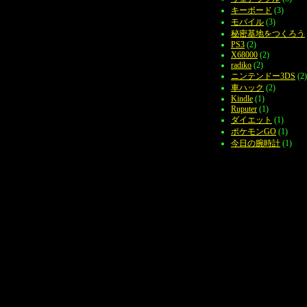
キーボード
(3)
モバイル
(3)
秘密基地をつくろう
PS3
(2)
X68000
(2)
radiko
(2)
ニンテンドー3DS
(2)
車ハック
(2)
Kindle
(1)
Ruputer
(1)
ダイエット
(1)
ポケモンGO
(1)
今日の腕時計
(1)