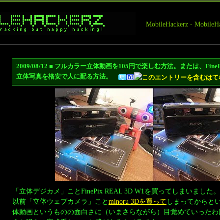
MobileHackerz - Mobi
2009/08/12 ■ フルカラー立体動画を105円で楽しむ方法。または、FinePi
立体写真を格安で人に配る方法。
「立体デジカメ」ことFinePix REAL 3D W1を買ってしまいました。
以前「立体ウェブカメラ」こと
minoru 3Dを買って
しまってからと
体動画というものの面白さに（いまさらながら）目覚めていったわ