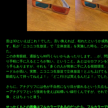
昔は3Dといえばこれ！でした。言い換えれば、枯れたというか成
す。私が「ニコニコ生放送」で「立体放送」を実施した時も、この
た。
この赤青眼鏡、通販なら80円くらいからあったりします。…が、
り手軽に手に入るところが無い、ということ。あとはセロファンを
う手もありますが、それも「多くの人が簡単に手に入る視聴環境」
ードルが高い。実際、ニコニコ生放送で立体放送！とぶち上げても
眼鏡なんて持ってねえよ！」「どこ行けば買えるんだよ！」でした
さらに、アナグリフには色が不自然になり目が疲れるという欠点も
ーアナグリフという技術を使えば結構いい線行くんですが、それで
像、とはちょっと違う。
せっかくもとの画像はフルカラーであるのだったら、フルカラーで