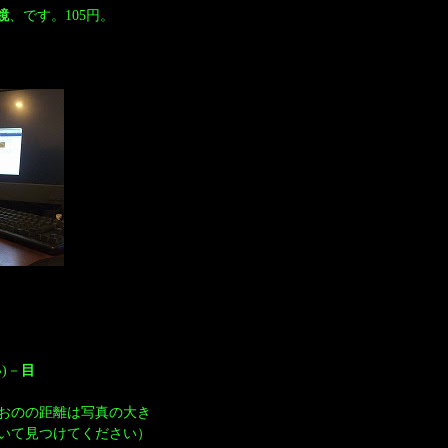
鏡
、です。105円。
)－
目
おのの距離は写真の大き
いて見つけてください）