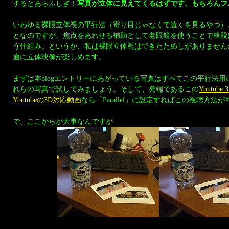
するとあらふしぎ！
写真が立体に見えてくるはずです。もちろんフ
いわゆる裸眼立体視の平行法（寄り目じゃなくて遠くを見るやつ）
となのですが、焦点をあわせる補助として老眼鏡を使うことで格段
う仕組み。というか、私は裸眼立体視はできたためしがありません
適に立体映像が楽しめます。
まずは本blogエントリーにあがっている写真はすべてこの平行法
れらの写真で試してみましょう。そして、発端であるこの
Youtube
Youtubeの3D対応動画
なら「Parallel」に設定すればこの視聴方法
で、ここからが大事なんですが