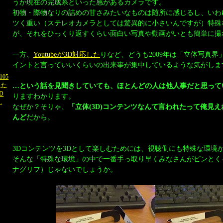
うか現在の完成系といった感があるカメラです。
初物・際物なりの詰めの甘さみたいなものは随所に感じるし、いわ
ツく重い（ステレオカメラとしては驚異的に小さいんですが）特殊
が、それをひっくり返すくらい面白い写真や動画がいとも簡単に撮
一方、
Youtubeが3D対応した
りなど、どうも2009年は「立体写真
イントと言っていいくらいの出来事が集中しているような気がしま
05
…という話を見聞きしていても、ほとんどの人は他人事だと思って
また
3D
りますわかります。
.
なぜか？そりゃ、
「立体(3D)コンテンツなんて言われたって俺見
んど
だから。
3Dコンテンツを3Dとして楽しむためには、視聴側にも特殊な環境
そんな「特殊な環境」の中で一番手っ取り早くみなさんがピンとく
ナグリフ）じゃないでしょうか。