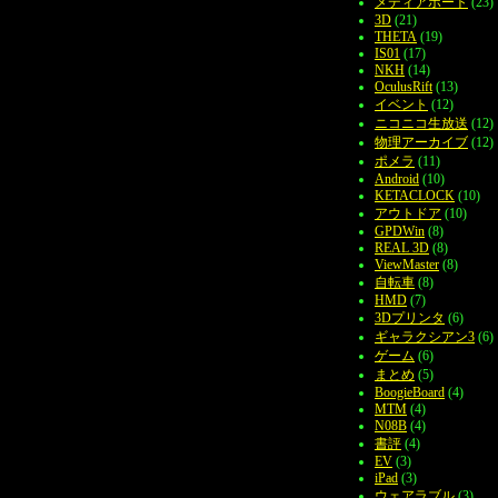
メディアポート
(23)
3D
(21)
THETA
(19)
IS01
(17)
NKH
(14)
OculusRift
(13)
イベント
(12)
ニコニコ生放送
(12)
物理アーカイブ
(12)
ポメラ
(11)
Android
(10)
KETACLOCK
(10)
アウトドア
(10)
GPDWin
(8)
REAL 3D
(8)
ViewMaster
(8)
自転車
(8)
HMD
(7)
3Dプリンタ
(6)
ギャラクシアン3
(6)
ゲーム
(6)
まとめ
(5)
BoogieBoard
(4)
MTM
(4)
N08B
(4)
書評
(4)
EV
(3)
iPad
(3)
ウェアラブル
(3)