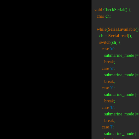
void
 CheckSerial() {

char
 ch;

while
(
Serial
.
available
()
    ch = 
Serial
.
read
();

switch
(ch) {

case
'u'
:

        submarine_mode
break
;

case
'd'
:

        submarine_mod
break
;

case
'f'
:

        submarine_mod
break
;

case
'b'
:

        submarine_mod
break
;

case
'l'
:

        submarine_mode