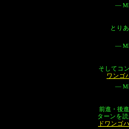
— MI
とり
— MI
そしてコ
ワンゴ
— MI
前進・後
ターンを読
ドワンゴ