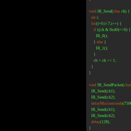
void
 IR_Send(
char
 ch) {

int
 i;

for
(i=0;i<7;i++) {

if
 ((ch & 0x40)==0) {

      IR_0();

    } 
else
 {

      IR_1();

    }

    ch = ch << 1;

  }

}

void
 IR_SendPacket(
char
  IR_Send(ch1);

  IR_Send(ch2);

delayMicroseconds
(7500
  IR_Send(ch1);

  IR_Send(ch2);

delay
(128);

}
