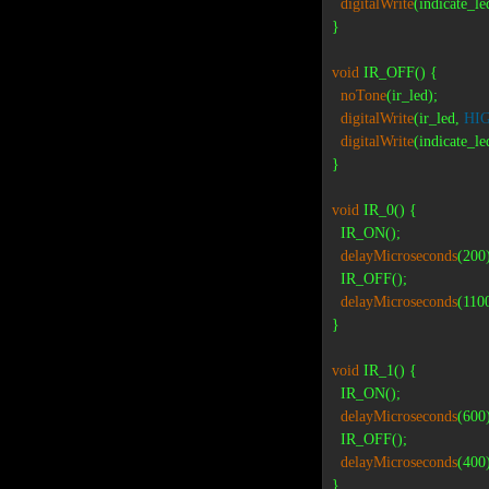
digitalWrite
(indicate_le
}

void
 IR_OFF() {

noTone
(ir_led);

digitalWrite
(ir_led, 
HI
digitalWrite
(indicate_le
}

void
 IR_0() {

  IR_ON();

delayMicroseconds
(200)
  IR_OFF();

delayMicroseconds
(1100
}

void
 IR_1() {

  IR_ON();

delayMicroseconds
(600)
  IR_OFF();

delayMicroseconds
(400)
}
