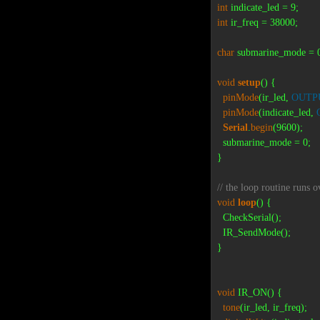
int
int
 ir_freq = 38000;

char
 submarine_mode = 0
void
setup
() {                
pinMode
(ir_led, 
OUTP
pinMode
(indicate_led, 
Serial
.
begin
(9600);

  submarine_mode = 0;

}

// the loop routine runs 
void
loop
() {

  CheckSerial();

  IR_SendMode();

}

void
 IR_ON() {

tone
(ir_led, ir_freq);
