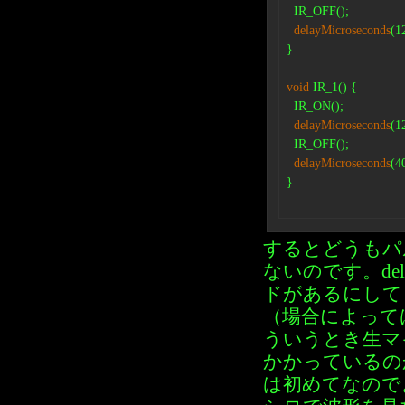
  IR_OFF();

delayMicroseconds
(12
}

void
 IR_1() {

  IR_ON();

delayMicroseconds
(12
  IR_OFF();

delayMicroseconds
(40
}

するとどうもパルス
ないのです。de
ドがあるにして
（場合によって
ういうとき生マ
かかっているのか
は初めてなので