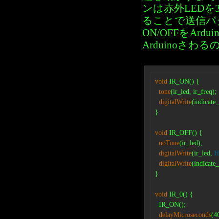
ンは赤外LEDを3
ることで送信パ
ON/OFFをAr
Arduinoさわ
void
 IR_ON() {

tone
(ir_led, ir_freq);

digitalWrite
(indicate_
}

void
 IR_OFF() {

noTone
(ir_led);

digitalWrite
(ir_led, 
H
digitalWrite
(indicate_
}

void
 IR_0() {

  IR_ON();

delayMicroseconds
(40