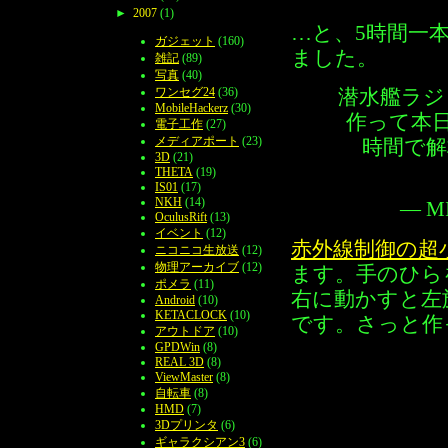
►
2007
(1)
…と、5時間一
ガジェット
(160)
ました。
雑記
(89)
写真
(40)
ワンセグ24
(36)
潜水艦ラジコ
MobileHackerz
(30)
作って本
電子工作
(27)
メディアポート
(23)
時間で
3D
(21)
THETA
(19)
IS01
(17)
NKH
(14)
— MI
OculusRift
(13)
イベント
(12)
赤外線制御の超
ニコニコ生放送
(12)
物理アーカイブ
(12)
ます。手のひら
ポメラ
(11)
右に動かすと左
Android
(10)
KETACLOCK
(10)
です。さっと作
アウトドア
(10)
GPDWin
(8)
REAL 3D
(8)
ViewMaster
(8)
自転車
(8)
HMD
(7)
3Dプリンタ
(6)
ギャラクシアン3
(6)