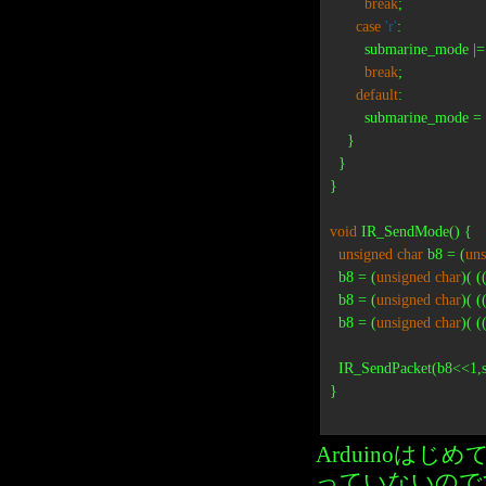
break
;

case
'r'
:

        submarine_mod
break
;

default
:

        submarine_mode = 0
    }

  }

}

void
 IR_SendMode() {

unsigned
char
 b8 = (
uns
  b8 = (
unsigned
char
)( 
  b8 = (
unsigned
char
)( 
  b8 = (
unsigned
char
)( 
  IR_SendPacket(b8<<1,
}

Arduinoは
っていないので