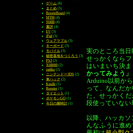
ゲーム
(6)
まとめ
(5)
BoogieBoard
(4)
MTM
(4)
N08B
(4)
書評
(4)
EV
(3)
iPad
(3)
ウェアラブル
(3)
キーボード
(3)
実のところ当日
モバイル
(3)
秘密基地をつくろう
(3)
せっかくならフ
PS3
(2)
はいまいち決ま
X68000
(2)
radiko
(2)
かってみよう」
ニンテンドー3DS
(2)
車ハック
(2)
Arduino以
Kindle
(1)
って、なんだか
Ruputer
(1)
ダイエット
(1)
た。せっかくだ
ポケモンGO
(1)
段使っていない
今日の腕時計
(1)
以降、ハッカソ
んなふうに進め
最初は
超小型ク