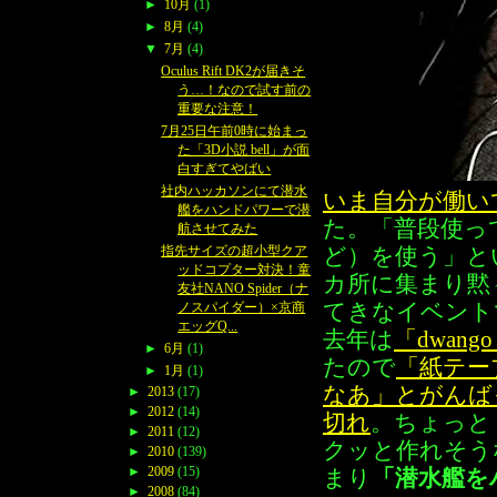
►
10月
(1)
►
8月
(4)
▼
7月
(4)
Oculus Rift DK2が届きそ
う…！なので試す前の
重要な注意！
7月25日午前0時に始まっ
た「3D小説 bell」が面
白すぎてやばい
社内ハッカソンにて潜水
いま自分が働い
艦をハンドパワーで潜
た。「普段使っ
航させてみた
指先サイズの超小型クア
ど）を使う」と
ッドコプター対決！童
カ所に集まり黙
友社NANO Spider（ナ
てきなイベント
ノスパイダー）×京商
エッグQ...
去年は
「dwan
►
6月
(1)
たので
「紙テー
►
1月
(1)
なあ」とがんば
►
2013
(17)
►
2012
(14)
切れ
。ちょっと
►
2011
(12)
クッと作れそう
►
2010
(139)
►
2009
(15)
まり
「潜水艦を
►
2008
(84)