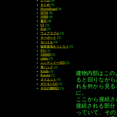
ゲーム
(6)
まとめ
(5)
BoogieBoard
(4)
MTM
(4)
N08B
(4)
書評
(4)
EV
(3)
iPad
(3)
ウェアラブル
(3)
キーボード
(3)
モバイル
(3)
秘密基地をつくろう
(3)
PS3
(2)
X68000
(2)
radiko
(2)
ニンテンドー3DS
(2)
車ハック
(2)
Kindle
(1)
建物内部はこの
Ruputer
(1)
ると回りながら
ダイエット
(1)
ポケモンGO
(1)
れを外から見る
今日の腕時計
(1)
に。
ここから接続さ
接続される部分
っていて、その