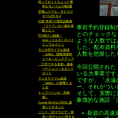
持っておくとちょっと便
利なモバイル小物4選
空飛ぶリアル・タケコプ
ターGEN H-4
日産“本気”の電気自動車
『リーフ』の一端を体
事前予約登録制
験した！
とのチェックな
PS3地デジ録画・
ような人数では
torne（トルネ）のイイ
とこワルイとこ
した。配布資料
ラジオIPサイマル放送
人数を把握した
「radiko」聴取用便利
ツール・ピックアップ
「工作できる名刺」基板
今回公開された
バージョン・セカンド
いる大事業です
ロット
ラジオサイマル放送
ですが、「永遠
「radiko」の衝撃とま
ー、それがつい
とめ
そして、実際に
トップページの「恐怖
感」
象徴的な施設「
Google DevFest 2010に参
加してきました
新規の高速
ソニー「3Dブラビア」発
表と3Dテレビに対する