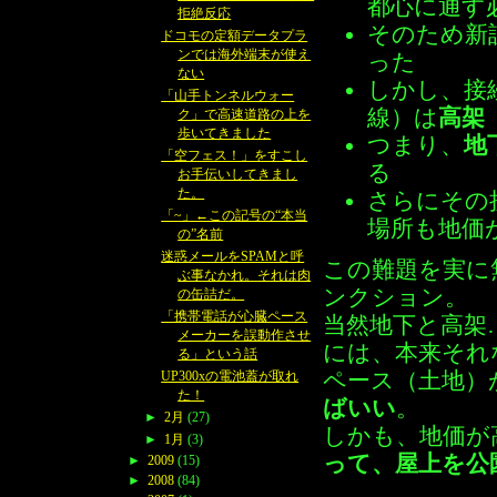
都心に通す
拒絶反応
そのため新
ドコモの定額データプラ
ンでは海外端末が使え
った
ない
しかし、接
「山手トンネルウォー
線）は
高架
ク」で高速道路の上を
歩いてきました
つまり、
地
「空フェス！」をすこし
る
お手伝いしてきまし
た。
さらにその
「~」←この記号の“本当
場所も地価
の”名前
迷惑メールをSPAMと呼
この難題を実に
ぶ事なかれ。それは肉
ンクション。
の缶詰だ。
「携帯電話が心臓ペース
当然地下と高架
メーカーを誤動作させ
には、本来それ
る」という話
UP300xの電池蓋が取れ
ペース（土地）
た！
ばいい
。
►
2月
(27)
しかも、地価が
►
1月
(3)
って、屋上を公
►
2009
(15)
►
2008
(84)