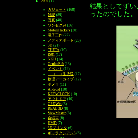
►
2007
(1)
結果としてずい
ガジェット
(160)
ったのでした。
雑記
(89)
写真
(40)
ワンセグ24
(36)
MobileHackerz
(30)
電子工作
(27)
メディアポート
(23)
3D
(21)
THETA
(19)
IS01
(17)
NKH
(14)
OculusRift
(13)
イベント
(12)
ニコニコ生放送
(12)
物理アーカイブ
(12)
ポメラ
(11)
Android
(10)
KETACLOCK
(10)
アウトドア
(10)
GPDWin
(8)
REAL 3D
(8)
ViewMaster
(8)
自転車
(8)
HMD
(7)
3Dプリンタ
(6)
ギャラクシアン3
(6)