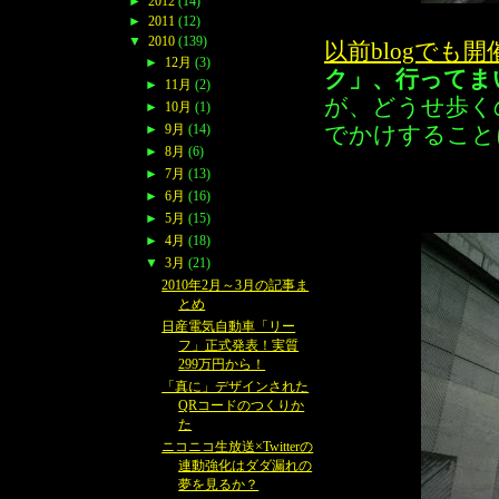
►
2012
(14)
►
2011
(12)
▼
2010
(139)
以前blogでも
►
12月
(3)
ク」、行ってま
►
11月
(2)
が、どうせ歩く
►
10月
(1)
►
9月
(14)
でかけすること
►
8月
(6)
►
7月
(13)
►
6月
(16)
►
5月
(15)
►
4月
(18)
▼
3月
(21)
2010年2月～3月の記事ま
とめ
日産電気自動車「リー
フ」正式発表！実質
299万円から！
「真に」デザインされた
QRコードのつくりか
た
ニコニコ生放送×Twitterの
連動強化はダダ漏れの
夢を見るか？