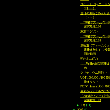
ロケット（by ゴード
マレー）
連日の更新ごめんなさ
（＞＜）
「24時間ワンセグ野
超実験版0.06
東京マラソン
「24時間ワンセグ野
超実験版0.05
無改造（ファームウェ
書換え無し）で複
同時録画
朝かよ…('A`)
ここ数日の最新情報ま
め
クリテリウム観戦中
UOT-100/LOG-J100 I
換えキット
PCTV-hiwasa LOG-J10
名乗るハンドルのはな
「24時間ワンセグ野
超実験版0.03
►
1月
(11)
►
2007
(1)