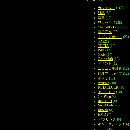
ガジェット
(160)
雑記
(89)
写真
(40)
ワンセグ24
(36)
MobileHackerz
(30)
電子工作
(27)
メディアポート
(23)
3D
(21)
THETA
(19)
IS01
(17)
NKH
(14)
OculusRift
(13)
イベント
(12)
ニコニコ生放送
(12)
物理アーカイブ
(12)
ポメラ
(11)
Android
(10)
KETACLOCK
(10)
アウトドア
(10)
GPDWin
(8)
REAL 3D
(8)
ViewMaster
(8)
自転車
(8)
HMD
(7)
3Dプリンタ
(6)
ギャラクシアン3
(6)
ゲーム
(6)