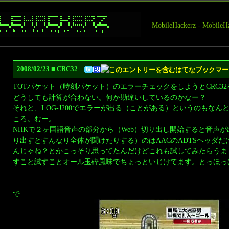
MobileHackerz - Mobi
2008/02/23 ■ CRC32
TOTパケット（時刻パケット）のエラーチェックをしようとCRC3
どうしても計算が合わない。何か勘違いしているのかなー？
それと、LOG-J200でエラーが出る（ことがある）というのもなん
ころ。むー。
NHKで２ヶ国語音声の部分から（Web）切り出し開始すると音声
り出すとすんなり全体が聞けたりする）のはAACのADTSヘッダ
んじゃね？とかこっそり思ってたんだけどこれも試してみたらうま
すこと試すことオール玉砕風味でちょっといじけてます。とっほっ
で