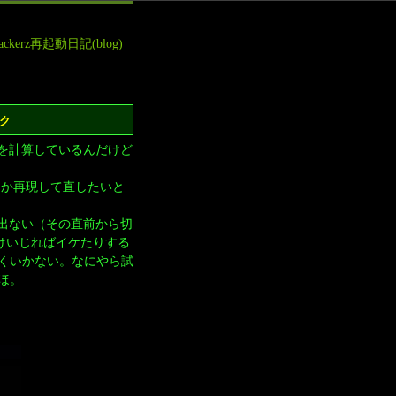
leHackerz再起動日記(blog)
2を計算しているんだけど
とか再現して直したいと
が出ない（その直前から切
だけいじればイケたりする
くいかない。なにやら試
ほ。