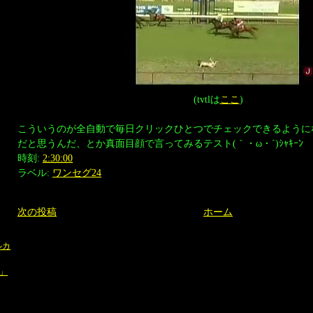
(tvtlは
ここ
)
こういうのが全自動で毎日クリックひとつでチェックできるように
だと思うんだ、とか真面目顔で言ってみるテスト(｀・ω・´)ｼｬｷｰﾝ
時刻:
2:30:00
ラベル:
ワンセグ24
次の投稿
ホーム
ルカ
郎」