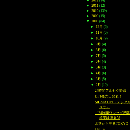
►
2012
(14)
►
2011
(12)
►
2010
(139)
►
2009
(15)
▼
2008
(84)
►
12月
(6)
►
11月
(6)
►
10月
(9)
►
9月
(4)
►
8月
(6)
►
7月
(5)
►
6月
(4)
►
5月
(3)
►
4月
(6)
►
3月
(5)
▼
2月
(19)
24時間フルセグ野郎
DP1発売日発表！
SIGMA DP1（デジタ
メラ）
「24時間ワンセグ野
超実験版 0.08
水路から見るTOKYO
CRC32