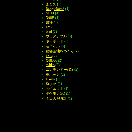
まとめ
(5)
BoogieBoard
(4)
MTM
(4)
N08B
(4)
書評
(4)
EV
(3)
iPad
(3)
ウェアラブル
(3)
キーボード
(3)
モバイル
(3)
秘密基地をつくろう
(3)
PS3
(2)
X68000
(2)
radiko
(2)
ニンテンドー3DS
(2)
車ハック
(2)
Kindle
(1)
Ruputer
(1)
ダイエット
(1)
ポケモンGO
(1)
今日の腕時計
(1)