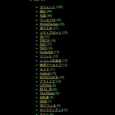
ガジェット
(160)
雑記
(89)
写真
(40)
ワンセグ24
(36)
MobileHackerz
(30)
電子工作
(27)
メディアポート
(23)
3D
(21)
THETA
(19)
IS01
(17)
NKH
(14)
OculusRift
(13)
イベント
(12)
ニコニコ生放送
(12)
物理アーカイブ
(12)
ポメラ
(11)
Android
(10)
KETACLOCK
(10)
アウトドア
(10)
GPDWin
(8)
REAL 3D
(8)
ViewMaster
(8)
自転車
(8)
HMD
(7)
3Dプリンタ
(6)
ギャラクシアン3
(6)
ゲーム
(6)