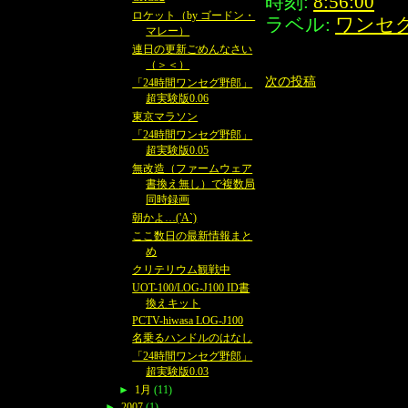
時刻:
8:56:00
ロケット（by ゴードン・
ラベル:
ワンセグ
マレー）
連日の更新ごめんなさい
（＞＜）
次の投稿
「24時間ワンセグ野郎」
超実験版0.06
東京マラソン
「24時間ワンセグ野郎」
超実験版0.05
無改造（ファームウェア
書換え無し）で複数局
同時録画
朝かよ…('A`)
ここ数日の最新情報まと
め
クリテリウム観戦中
UOT-100/LOG-J100 ID書
換えキット
PCTV-hiwasa LOG-J100
名乗るハンドルのはなし
「24時間ワンセグ野郎」
超実験版0.03
►
1月
(11)
►
2007
(1)