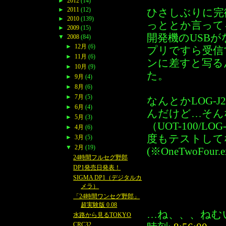
►
2012
(14)
►
2011
(12)
ひさしぶりに完徹
►
2010
(139)
っととか言って
►
2009
(15)
開発機のUSBが
▼
2008
(84)
►
12月
(6)
プリですら受信
►
11月
(6)
ンに差すと写る
►
10月
(9)
た。
►
9月
(4)
►
8月
(6)
►
7月
(5)
なんとかLOG-
►
6月
(4)
んだけど…そん
►
5月
(3)
（UOT-100/
►
4月
(6)
度もテストして
►
3月
(5)
▼
2月
(19)
(※OneTwoFour
24時間フルセグ野郎
DP1発売日発表！
SIGMA DP1（デジタルカ
メラ）
「24時間ワンセグ野郎」
超実験版 0.08
…ね、、、ねむ
水路から見るTOKYO
CRC32