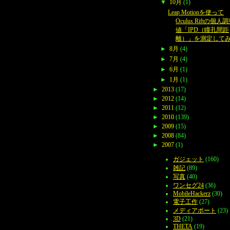
▼
10月
(1)
Leap Motionを使って
Oculus Riftの個人
値「IPD（瞳孔間距
離）」を測定して
►
8月
(4)
►
7月
(4)
►
6月
(1)
►
1月
(1)
►
2013
(17)
►
2012
(14)
►
2011
(12)
►
2010
(139)
►
2009
(15)
►
2008
(84)
►
2007
(1)
ガジェット
(160)
雑記
(89)
写真
(40)
ワンセグ24
(36)
MobileHackerz
(30)
電子工作
(27)
メディアポート
(23)
3D
(21)
THETA
(19)