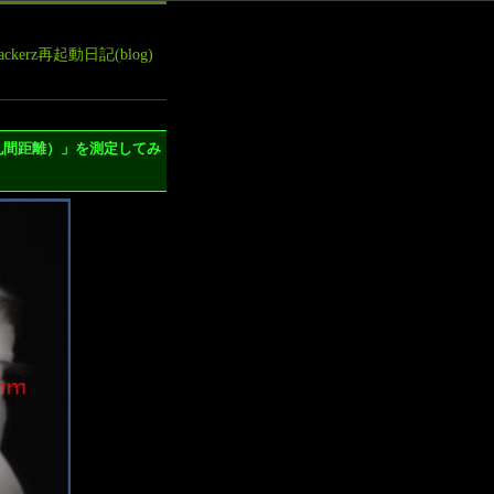
leHackerz再起動日記(blog)
IPD（瞳孔間距離）」を測定してみ