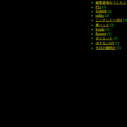
秘密基地をつくろう
PS3
(2)
X68000
(2)
radiko
(2)
ニンテンドー3DS
(2)
車ハック
(2)
Kindle
(1)
Ruputer
(1)
ダイエット
(1)
ポケモンGO
(1)
今日の腕時計
(1)