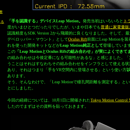
調整
「手を認識する」デバイスLeap Motion。
発売当初はいろいろと
ト
みる
度がいまひとつだったりでしたが、いまや日本でも
普通に家電量販
認識精度もSDK Version 2から飛躍的に良くなりました。そして、最近は「
デベロッパー・マウント」として
Oculus Rift
前面にLeap Motio
れを使った開発キットなどが
Leap Motion純正として
登場していま
この
「Leap MotionとOculus Riftの組み合わせ」が実によくでき
の組み合わせは今後定番になる可能性があるな」と感じました。「
うことはそれはすなわちその組み合わせをインフラとして使える状
あり、それはつまり「手をVR空間内に登場させる」という使い方
あります。
そう、そんなわけで、「Leap Motionで瞳孔間距離を測定する」
とにしました。
今回の経緯については、10月1日に開催された
Tokyo Motion Control 
したのでまずはその資料を貼っておきます。