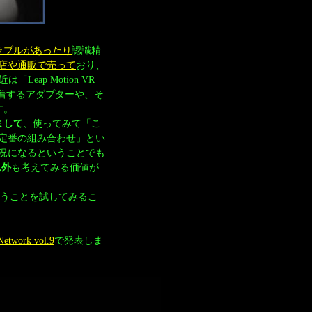
ラブルがあったり
認識精
店や通販で売って
おり、
Leap Motion VR
nを装着するアダプターや、そ
す。
てまして
、使ってみて「こ
定番の組み合わせ」とい
況になるということでも
以外
も考えてみる価値が
ということを試してみるこ
Network vol.9
で発表しま