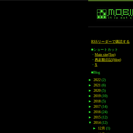
RSSリーダーで購読する
■ショートカット
・
Main site(Top)
・
再起動日記(blog)
・
X
■Blog
►
2022
(2)
►
2021
(6)
►
2020
(5)
►
2019
(10)
►
2018
(5)
►
2017
(14)
►
2016
(24)
►
2015
(12)
▼
2014
(12)
►
12月
(1)