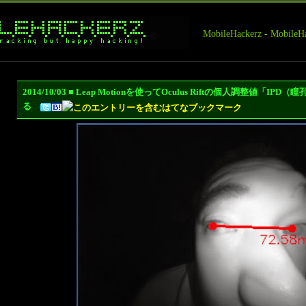
MobileHackerz - Mobi
2014/10/03 ■ Leap Motionを使ってOculus Riftの個人調整値「
る