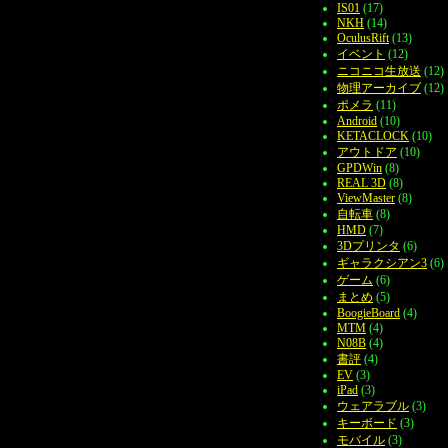
IS01
(17)
NKH
(14)
OculusRift
(13)
イベント
(12)
ニコニコ生放送
(12)
物理アーカイブ
(12)
ポメラ
(11)
Android
(10)
KETACLOCK
(10)
アウトドア
(10)
GPDWin
(8)
REAL 3D
(8)
ViewMaster
(8)
自転車
(8)
HMD
(7)
3Dプリンタ
(6)
ギャラクシアン3
(6)
ゲーム
(6)
まとめ
(5)
BoogieBoard
(4)
MTM
(4)
N08B
(4)
書評
(4)
EV
(3)
iPad
(3)
ウェアラブル
(3)
キーボード
(3)
モバイル
(3)