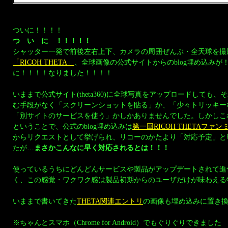
ついに！！！！
つ い に ！！！！！
シャッター一発で前後左右上下、カメラの周囲ぜんぶ・全天球を撮
「RICOH THETA」
、全球画像の公式サイトからのblog埋め込みが
に！！！！なりました！！！！
いままで公式サイト(theta360)に全球写真をアップロードしても、そ
む手段がなく「スクリーンショットを貼る」か、「少々トリッキー
「別サイトのサービスを使う」かしかありませんでした。しかしこ
ということで、公式のblog埋め込みは
第一回RICOH THETAファ
からリクエストとして挙げられ、リコーのかたより「対応予定」と
たが…
まさかこんなに早く対応されるとは！！！
使っているうちにどんどんサービスや製品がアップデートされて進
く、この感覚・ワクワク感は製品初期からのユーザだけが味わえる
いままで書いてきた
THETA関連エントリ
の画像も埋め込みに置き
※ちゃんとスマホ（Chrome for Android）でもぐりぐりできました