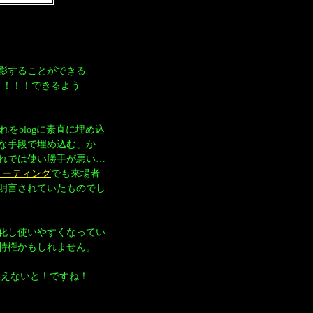
影することができる
！！！！できるよう
れをblogに素直に埋め込
な手段で埋め込む」か
れでは使い勝手が悪い…
ンミーティング
でも来場者
明言されていたものでし
化し使いやすくなってい
特権かもしれません。
換えないと！ですね！