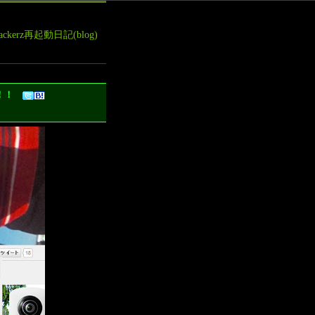
leHackerz再起動日記(blog)
た！！！