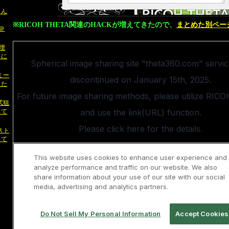
さん
※RICOH THETA関連のHACKが増えてきたので、
まとめた別ペー
る＠
g埋
うに
ンミー
きた
尾式狙
って
ススト
して