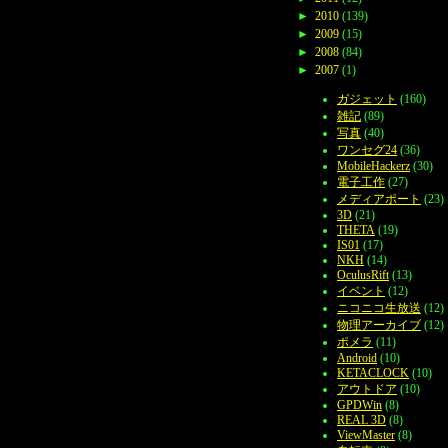
►
2010
(139)
►
2009
(15)
►
2008
(84)
►
2007
(1)
ガジェット
(160)
雑記
(89)
写真
(40)
ワンセグ24
(36)
MobileHackerz
(30)
電子工作
(27)
メディアポート
(23)
3D
(21)
THETA
(19)
IS01
(17)
NKH
(14)
OculusRift
(13)
イベント
(12)
ニコニコ生放送
(12)
物理アーカイブ
(12)
ポメラ
(11)
Android
(10)
KETACLOCK
(10)
アウトドア
(10)
GPDWin
(8)
REAL 3D
(8)
ViewMaster
(8)