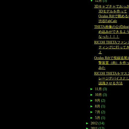
▼
12月
(5)
3Dキャプチャでおっ
3Dモデルを作って
Oculus Riftで眺め
渋谷FabCafe
THETA画像の公式blo
め込みができるよ
なった！！！
RICOH THETAファ
ティングに行って
よ
Oculus Riftで視線追
撃装置（肉）を作
みた
RICOH THETAをマ
レージデバイスと
認識させる方法
►
11月
(3)
►
10月
(3)
►
9月
(2)
►
8月
(1)
►
7月
(2)
►
5月
(1)
►
2012
(14)
►
2011
(12)