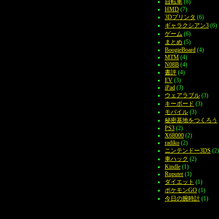
自転車
(8)
HMD
(7)
3Dプリンタ
(6)
ギャラクシアン3
(6)
ゲーム
(6)
まとめ
(5)
BoogieBoard
(4)
MTM
(4)
N08B
(4)
書評
(4)
EV
(3)
iPad
(3)
ウェアラブル
(3)
キーボード
(3)
モバイル
(3)
秘密基地をつくろう
PS3
(2)
X68000
(2)
radiko
(2)
ニンテンドー3DS
(2)
車ハック
(2)
Kindle
(1)
Ruputer
(1)
ダイエット
(1)
ポケモンGO
(1)
今日の腕時計
(1)