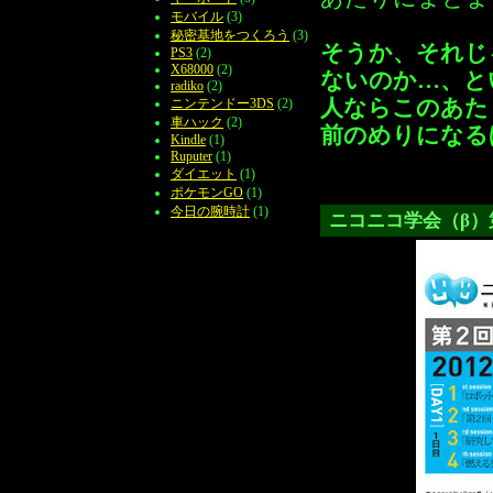
モバイル
(3)
秘密基地をつくろう
(3)
そうか、それじ
PS3
(2)
X68000
(2)
ないのか…、と
radiko
(2)
人ならこのあた
ニンテンドー3DS
(2)
車ハック
(2)
前のめりになる
Kindle
(1)
Ruputer
(1)
ダイエット
(1)
ポケモンGO
(1)
今日の腕時計
(1)
ニコニコ学会（β）