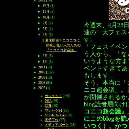
▼
2012
(14)
►
12月
(1)
►
11月
(3)
►
10月
(1)
►
7月
(1)
今週末、4月28
►
5月
(1)
連の一大フェス
▼
4月
(1)
す。
今週末開催！ニコニコに
興味が無い人のための
「フェスイベン
『ニコニコ超会議』
う人から、「な
►
3月
(5)
いうような方ま
►
1月
(1)
ベントすぎてあ
►
2011
(12)
►
2010
(139)
もします。
►
2009
(15)
そう、本当に「
►
2008
(84)
►
2007
(1)
ニコ超会議」。
が開催されるか
ガジェット
(160)
雑記
(89)
blog読者層向け
写真
(40)
コニコ超会議』
ワンセグ24
(36)
MobileHackerz
(30)
にこのblog
電子工作
(27)
いつく）、かつ
メディアポート
(23)