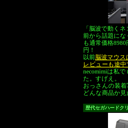
「脳波で動くネコ
前から話題にな
も通常価格898
円！
以前
脳波マウス
レビューも途中
necomimi
た。すげえ。
おっさんの装着
どんな商品か見
歴代セガハードク