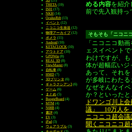
3D
(21)
める内容
を紹介
THETA
(19)
IS01
(17)
前で先入観持っ
NKH
(14)
OculusRift
(13)
イベント
(12)
ニコニコ生放送
(12)
物理アーカイブ
(12)
そもそも「ニコニ
ポメラ
(11)
「ニコニコ動画
Android
(10)
KETACLOCK
(10)
ェスイベントで
アウトドア
(10)
GPDWin
(8)
わけですが、も
REAL 3D
(8)
体が超幅広いジ
ViewMaster
(8)
自転車
(8)
あって、それを
HMD
(7)
が多岐にわたる
3Dプリンタ
(6)
ギャラクシアン3
(6)
なぜそんなイベ
ゲーム
(6)
か？といったと
まとめ
(5)
BoogieBoard
(4)
ドワンゴ川上会
MTM
(4)
N08B
(4)
議」 10万人
書評
(4)
ニコニコ超会議
EV
(3)
iPad
(3)
聞くニコニコ超
ウェアラブル
(3)
あたりにまとま
キーボード
(3)