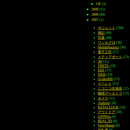
►
1月
(3)
►
2009
(15)
►
2008
(84)
►
2007
(1)
ガジェット
(160)
雑記
(89)
写真
(40)
ワンセグ24
(36)
MobileHackerz
(30)
電子工作
(27)
メディアポート
(23)
3D
(21)
THETA
(19)
IS01
(17)
NKH
(14)
OculusRift
(13)
イベント
(12)
ニコニコ生放送
(12)
物理アーカイブ
(12)
ポメラ
(11)
Android
(10)
KETACLOCK
(10)
アウトドア
(10)
GPDWin
(8)
REAL 3D
(8)
ViewMaster
(8)
自転車
(8)