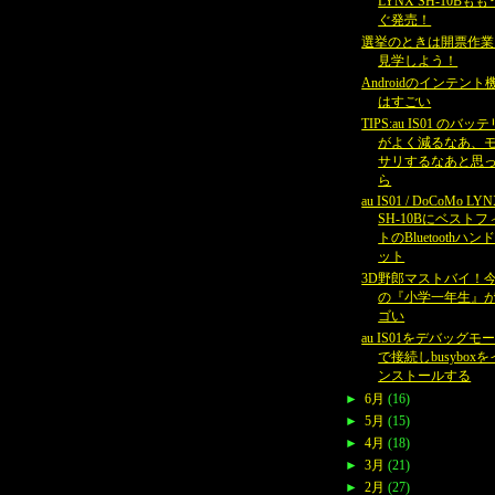
LYNX SH-10Bも
ぐ発売！
選挙のときは開票作業
見学しよう！
Androidのインテント
はすごい
TIPS:au IS01 のバッ
がよく減るなあ、
サリするなあと思
ら
au IS01 / DoCoMo LY
SH-10Bにベストフ
トのBluetoothハン
ット
3D野郎マストバイ！
の『小学一年生』
ゴい
au IS01をデバッグモ
で接続しbusyboxを
ンストールする
►
6月
(16)
►
5月
(15)
►
4月
(18)
►
3月
(21)
►
2月
(27)