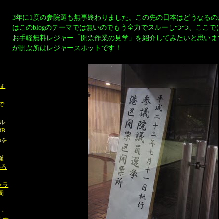
3年に1度の参院選も無事終わりました。この先の日本はどうなる
はこのblogのテーマでは無いのでもう全力でスルーしつつ、ここ
お手軽無料レジャー「開票作業の見学」を紹介してみたいと思いま
が開票所はレジャースポットです！
事ま
iで
ル
8B
apを
誕
いろ
ャラ
周
ト・