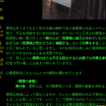
もうす
を
機能
テリ
選挙は言うまでもなく民主主義の根幹であり超重要な社会システム
モッ
用で「不正を排除するための仕組み」がいろいろと工夫され構築さ
った
投票所に朝一番で行くと
一般の人が「投票箱に細工がされていたり
かどうか（投票箱が空かどうか）確認する」という仕事をする
こと
NX
ィッ
と広く知られていると思いますし、そのお役目を楽しみに毎回毎回
ドセ
がいたりするのもよくある光景ですね。
一方、同じように
開票のほうも不正を防止するため誰でも作業を参
今月
になっている
ことはあまり知られていません。
がス
ード
公職選挙法にもちゃんとその権利が書かれています。
イ
（開票の参観）
第69条
選挙人は、その開票所につき、開票の参観を求める
運用は地域によって異なりますが、だいたい開票所の入口で受付に
えることが多いようです。いつ・どこで開票するのか？というのは
サイトなどで告知されています。たとえば東京都港区の場合は
ここ