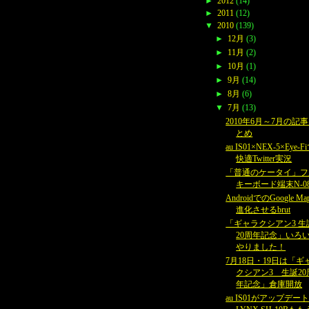
►
2012
(14)
►
2011
(12)
▼
2010
(139)
►
12月
(3)
►
11月
(2)
►
10月
(1)
►
9月
(14)
►
8月
(6)
▼
7月
(13)
2010年6月～7月の記
とめ
au IS01×NEX-5×Eye-F
快適Twitter実況
「普通のケータイ」フ
キーボード端末N-0
AndroidでのGoogle M
進化させるbrut
「ギャラクシアン3 生
20周年記念」いろ
やりました！
7月18日・19日は「ギ
クシアン3 生誕20
年記念」倉庫開放
au IS01がアップデー