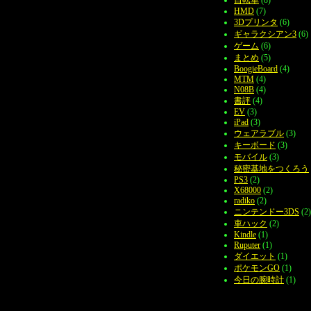
HMD
(7)
3Dプリンタ
(6)
ギャラクシアン3
(6)
ゲーム
(6)
まとめ
(5)
BoogieBoard
(4)
MTM
(4)
N08B
(4)
書評
(4)
EV
(3)
iPad
(3)
ウェアラブル
(3)
キーボード
(3)
モバイル
(3)
秘密基地をつくろう
PS3
(2)
X68000
(2)
radiko
(2)
ニンテンドー3DS
(2)
車ハック
(2)
Kindle
(1)
Ruputer
(1)
ダイエット
(1)
ポケモンGO
(1)
今日の腕時計
(1)