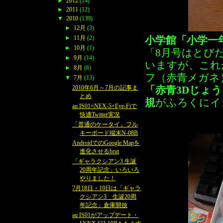
►
2012
(14)
►
2011
(12)
▼
2010
(139)
►
12月
(3)
►
11月
(2)
小学館「小学一年
►
10月
(1)
「8月号はとび
►
9月
(14)
いますが、これ
►
8月
(6)
フ（赤青メガネ
▼
7月
(13)
2010年6月～7月の記事ま
「赤青3Dじょ
とめ
規
がふろくにイ
au IS01×NEX-5×Eye-Fiで
快適Twitter実況
「普通のケータイ」フル
キーボード端末N-08B
AndroidでのGoogle Mapを
進化させるbrut
「ギャラクシアン3 生誕
20周年記念」いろいろ
やりました！
7月18日・19日は「ギャラ
クシアン3 生誕20周
年記念」倉庫開放
au IS01がアップデート・