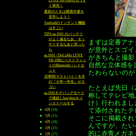
LYNX SH-10Bももうす
ぐ発売！
選挙のときは開票作業を
見学しよう！
Androidのインテント機能
はすごい
TIPS:au IS01 のバッテリ
がよく減るなあ、モッ
まずは定番アナ
サリするなあと思った
が意外とスゴイ
ら
au IS01 / DoCoMo LYNX
がきちんと撮影
SH-10Bにベストフィッ
自然な立体感を
トのBluetoothハンドセ
ット
たわらないのが
3D野郎マストバイ！今月
の『小学一年生』がス
たとえば先日（2
ゴい
au IS01をデバッグモード
称してテレビ地
で接続しbusyboxをイ
け）行われまし
ンストールする
て添付されたテレ
►
6月
(16)
►
5月
(15)
そこに掲載され
►
4月
(18)
んですが、たい
►
3月
(21)
的に赤青メガネ
►
2月
(27)