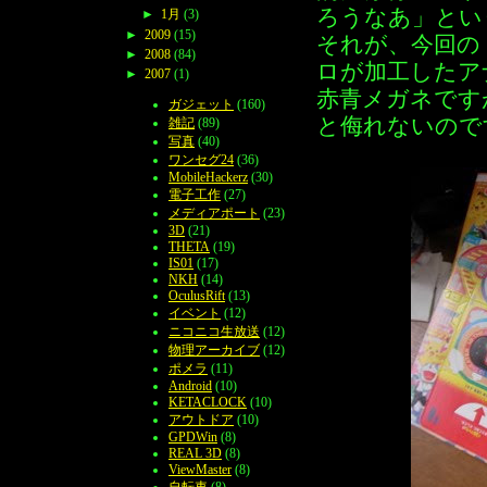
ろうなあ」とい
►
1月
(3)
►
2009
(15)
それが、今回の
►
2008
(84)
ロが加工したア
►
2007
(1)
赤青メガネです
ガジェット
(160)
と侮れないので
雑記
(89)
写真
(40)
ワンセグ24
(36)
MobileHackerz
(30)
電子工作
(27)
メディアポート
(23)
3D
(21)
THETA
(19)
IS01
(17)
NKH
(14)
OculusRift
(13)
イベント
(12)
ニコニコ生放送
(12)
物理アーカイブ
(12)
ポメラ
(11)
Android
(10)
KETACLOCK
(10)
アウトドア
(10)
GPDWin
(8)
REAL 3D
(8)
ViewMaster
(8)
自転車
(8)