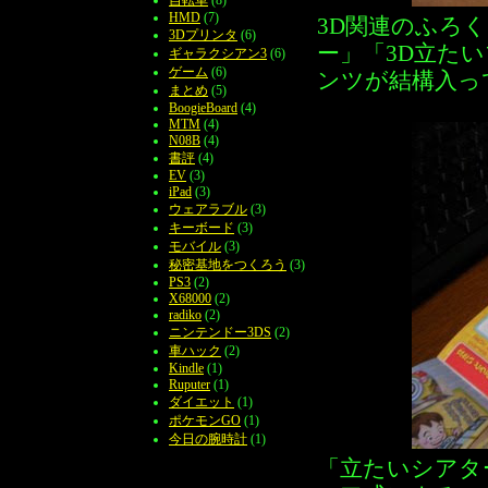
HMD
(7)
3D関連のふろ
3Dプリンタ
(6)
ー」「3D立た
ギャラクシアン3
(6)
ゲーム
(6)
ンツが結構入っ
まとめ
(5)
BoogieBoard
(4)
MTM
(4)
N08B
(4)
書評
(4)
EV
(3)
iPad
(3)
ウェアラブル
(3)
キーボード
(3)
モバイル
(3)
秘密基地をつくろう
(3)
PS3
(2)
X68000
(2)
radiko
(2)
ニンテンドー3DS
(2)
車ハック
(2)
Kindle
(1)
Ruputer
(1)
ダイエット
(1)
ポケモンGO
(1)
今日の腕時計
(1)
「立たいシアタ