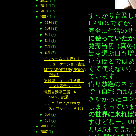
►
2012
(14)
►
2011
(12)
►
2010
(139)
すっかり言及し
▼
2009
(15)
UP300xです
►
11月
(1)
►
10月
(1)
完全に生活のサ
►
9月
(2)
に使っていたか
►
8月
(1)
発売当初（真冬
►
7月
(1)
勤を選ぶ日も増
▼
6月
(5)
インターネット双方向コ
いうほどではあ
ミュニケーション書道
くて使えない）
MEDIAPORT UP(UP300x)
故障！
ています。
透過型ニコニコ生放送コ
借り放題のネッ
メント表示システム
で（自宅ではな
電気自動車 三菱「i-
MiEV」試乗
きなかったコン
ナムコ『マイクロマウ
しまくっていま
ス』マッピー（初代）
の世界に来れば
►
3月
(2)
すけどねー。UP30
►
1月
(2)
►
2008
(84)
2,3,4,5ま
►
2007
(1)