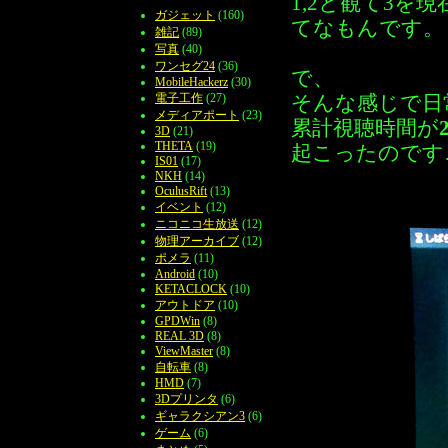
1,2と観て3
ガジェット
(160)
てなもんです。
雑記
(89)
写真
(40)
ワンセグ24
(36)
で、
MobileHackerz
(30)
電子工作
(27)
そんな感じで日
メディアポート
(23)
累計視聴時間が
3D
(21)
THETA
(19)
起こったのです
IS01
(17)
NKH
(14)
OculusRift
(13)
イベント
(12)
ニコニコ生放送
(12)
物理アーカイブ
(12)
ポメラ
(11)
Android
(10)
KETACLOCK
(10)
アウトドア
(10)
GPDWin
(8)
REAL 3D
(8)
ViewMaster
(8)
自転車
(8)
HMD
(7)
3Dプリンタ
(6)
ギャラクシアン3
(6)
ゲーム
(6)