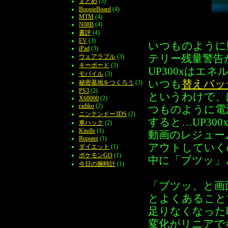
まとめ
(5)
BoogieBoard
(4)
MTM
(4)
N08B
(4)
書評
(4)
EV
(3)
いつものように
iPad
(3)
ウェアラブル
(3)
テリー残量警告
キーボード
(3)
UP300xはエ
モバイル
(3)
いつも
替えバッ
秘密基地をつくろう
(3)
PS3
(2)
というわけで、
X68000
(2)
radiko
(2)
つものように電
ニンテンドー3DS
(2)
すると…UP3
車ハック
(2)
Kindle
(1)
動画のレジュー
Ruputer
(1)
アウトしていく
ダイエット
(1)
ポケモンGO
(1)
中に「ブツッ」
今日の腕時計
(1)
「ブツッ、と画
とよくあること
足りなくなった
変化がリニアで