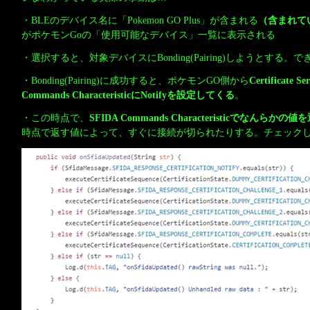
・BLEのデバイス名に「Pokemon GO Plus」が含まれる
（含まれて
がポケモンGoの「使用可能なデバイス」一覧に表示される
・選択すると、対象デバイスにBonding(Pairing)しようとする
・Bonding(Pairing)に成功すると、ポケモンGO側から
Certificate S
Commands CharacteristicにNotifyを設定してくる
。
・この時点で、
SFIDA Commands Characteristicでなんら
時点で返す値によって、すぐに接続が切られたりする。チェック