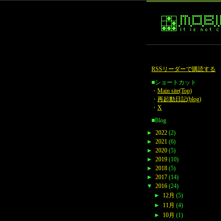
RSSリーダーで購読する
■ショートカット
・
Main site(Top)
・
再起動日記(blog)
・
X
■Blog
►
2022
(2)
►
2021
(6)
►
2020
(5)
►
2019
(10)
►
2018
(5)
►
2017
(14)
▼
2016
(24)
►
12月
(5)
►
11月
(4)
►
10月
(1)