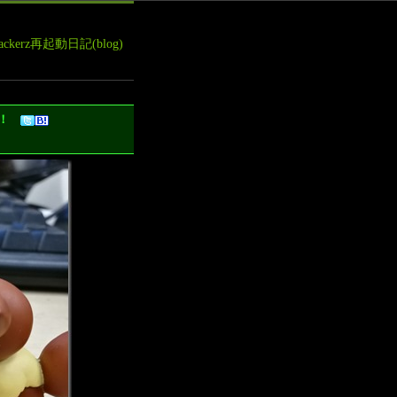
leHackerz再起動日記(blog)
ンジ！