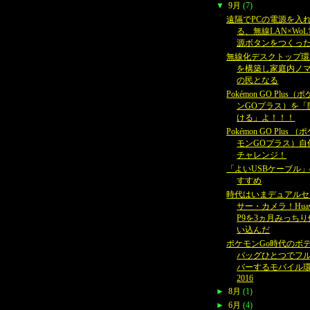
▼
9月
(7)
遠隔でPCの電源を入
る、無線LAN×WoL
源ボタンをつくっ
無線化デスクトップ環
を構築し家庭内ノ
の民となる
Pokémon GO Plus（
ンGOプラス）を「
ける」よ！！！
Pokémon GO Plus （
モンGOプラス）自
チャレンジ！
「よいUSBケーブル
すすめ
時代はいまデュアルセ
サー・カメラ！Huaw
P9を3ヵ月みっちり
い込んだ
ポケモンGo時代のボ
バッグひとつでフ
バーするモバイル
2016
►
8月
(1)
►
6月
(4)