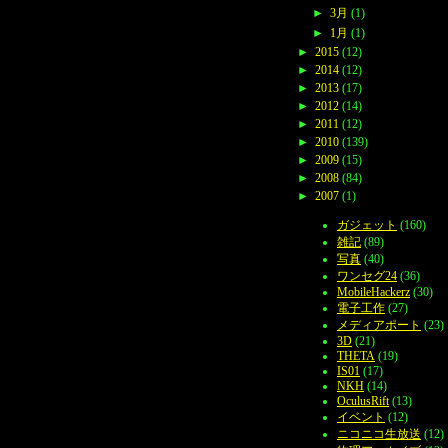
►
3月
(1)
►
1月
(1)
►
2015
(12)
►
2014
(12)
►
2013
(17)
►
2012
(14)
►
2011
(12)
►
2010
(139)
►
2009
(15)
►
2008
(84)
►
2007
(1)
ガジェット
(160)
雑記
(89)
写真
(40)
ワンセグ24
(36)
MobileHackerz
(30)
電子工作
(27)
メディアポート
(23)
3D
(21)
THETA
(19)
IS01
(17)
NKH
(14)
OculusRift
(13)
イベント
(12)
ニコニコ生放送
(12)