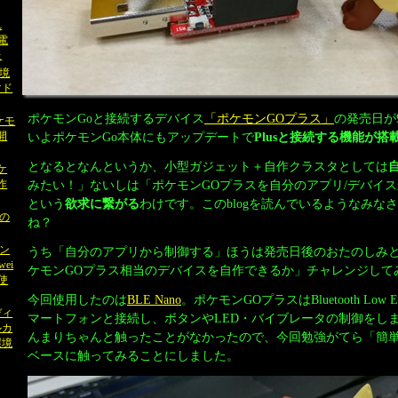
れ
電
た
境
マド
ポケモンGoと接続するデバイス
「ポケモンGOプラス」
の発売日が
ポケモ
いよポケモンGo本体にもアップデートで
Plusと接続する機能が搭
開
となるとなんというか、小型ガジェット＋自作クラスタとしては
ポケ
みたい！」ないしは「ポケモンGOプラスを自分のアプリ/デバイ
作
という
欲求に繋がる
わけです。このblogを読んでいるようなみな
」の
ね？
ン
うち「自分のアプリから制御する」ほうは発売日後のおたのしみ
ei
ケモンGOプラス相当のデバイスを自作できるか」チャレンジして
使
今回使用したのは
BLE Nano
。ポケモンGOプラスはBluetooth Low 
ディ
マートフォンと接続し、ボタンやLED・バイブレータの制御をしま
ルカ
んまりちゃんと触ったことがなかったので、今回勉強がてら「簡
環境
ベースに触ってみることにしました。