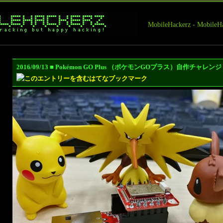
MobileHackerz - Mobi
2016/09/13 ■ Pokémon GO Plus （ポケモンGOプラス）自作チャレ