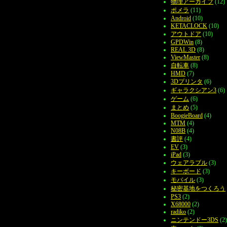
物理アーカイブ
(12)
ポメラ
(11)
Android
(10)
KETACLOCK
(10)
アウトドア
(10)
GPDWin
(8)
REAL 3D
(8)
ViewMaster
(8)
自転車
(8)
HMD
(7)
3Dプリンタ
(6)
ギャラクシアン3
(6)
ゲーム
(6)
まとめ
(5)
BoogieBoard
(4)
MTM
(4)
N08B
(4)
書評
(4)
EV
(3)
iPad
(3)
ウェアラブル
(3)
キーボード
(3)
モバイル
(3)
秘密基地をつくろう
PS3
(2)
X68000
(2)
radiko
(2)
ニンテンドー3DS
(2)