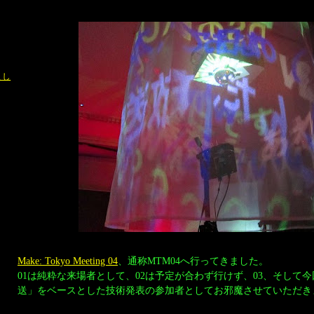
まし
Make: Tokyo Meeting 04
、通称MTM04へ行ってきました。
01は純粋な来場者として、02は予定が合わず行けず、03、そして今
送」をベースとした技術発表の参加者としてお邪魔させていただき