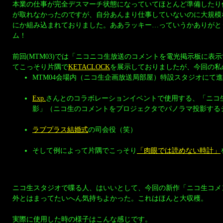
本業の仕事が完全デスマーチ状態になっていてほとんど準備したり
が取れなかったのですが、自分あんまり仕事していないのに大規模
にか組み込まれておりました。ああラッキー…っていうかありがと
ム！
前回(MTM03)では「ニコニコ生放送のコメントを電光掲示板に表
てこっそり片隅で
KETACLOCK
を展示しておりましたが、今回の私
MTM04会場内（ニコ生企画放送局部屋）特設スタジオにて
Exp.
さんとのコラボレーションイベントで使用する、「ニコ
影」（ニコ生のコメントをプロジェクタでパノラマ投影する
ラブプラス結婚式
の司会役（笑）
そして例によって片隅でこっそり
「肉眼では読めない時計」
ニコ生スタジオで喋る人、はいいとして、今回の新作「ニコ生コメ
外とはまってたいへん気持ちよかった。これはほんと大収穫。
実際に使用した時の様子はこんな感じです。