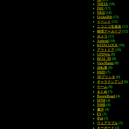
THETA
(19)
IS01
(17)
NKH
(14)
OculusRift
(13)
イベント
(12)
ニコニコ生放送
(12)
物理アーカイブ
(12)
ポメラ
(11)
Android
(10)
KETACLOCK
(10)
アウトドア
(10)
GPDWin
(8)
REAL 3D
(8)
ViewMaster
(8)
自転車
(8)
HMD
(7)
3Dプリンタ
(6)
ギャラクシアン3
(6)
ゲーム
(6)
まとめ
(5)
BoogieBoard
(4)
MTM
(4)
N08B
(4)
書評
(4)
EV
(3)
iPad
(3)
ウェアラブル
(3)
キーボード
(3)