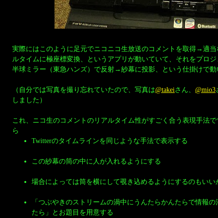
実際にはこのように足元でニコニコ生放送のコメントを取得→適当
ルタイムに極座標変換、というアプリが動いていて、それをプロジ
半球ミラー（東急ハンズ）で反射→紗幕に投影、という仕掛けで動
（自分では写真を撮り忘れていたので、写真は
@takei
さん、
@mio3
しました）
これ、ニコ生のコメントのリアルタイム性がすごく合う表現手法で
ら
Twitterのタイムラインを同じような手法で表示する
この紗幕の筒の中に人が入れるようにする
場合によっては筒を横にして覗き込めるようにするのもいい
「つぶやきのストリームの渦中にうんたらかんたらで情報の
たら」とお題目を用意する