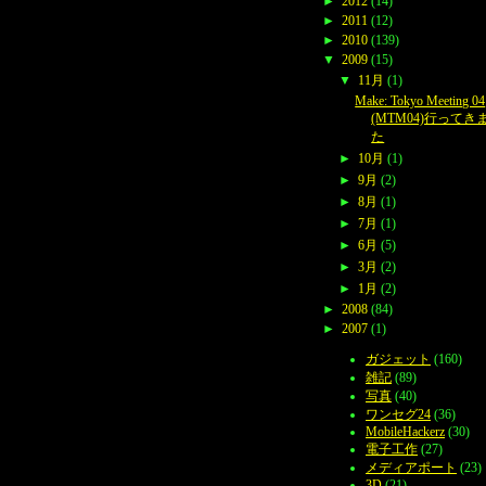
►
2012
(14)
►
2011
(12)
►
2010
(139)
▼
2009
(15)
▼
11月
(1)
Make: Tokyo Meeting 04
(MTM04)行ってき
た
►
10月
(1)
►
9月
(2)
►
8月
(1)
►
7月
(1)
►
6月
(5)
►
3月
(2)
►
1月
(2)
►
2008
(84)
►
2007
(1)
ガジェット
(160)
雑記
(89)
写真
(40)
ワンセグ24
(36)
MobileHackerz
(30)
電子工作
(27)
メディアポート
(23)
3D
(21)