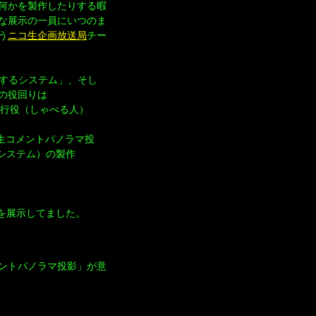
何かを製作したりする暇
な展示の一員にいつのま
う
ニコ生企画放送局
チー
示するシステム」、そし
の役回りは
進行役（しゃべる人）
生コメントパノラマ投
システム）の製作
を展示してました。
ントパノラマ投影」が意