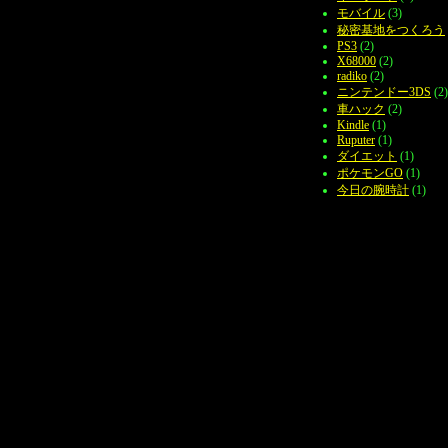
モバイル
(3)
秘密基地をつくろう
PS3
(2)
X68000
(2)
radiko
(2)
ニンテンドー3DS
(2)
車ハック
(2)
Kindle
(1)
Ruputer
(1)
ダイエット
(1)
ポケモンGO
(1)
今日の腕時計
(1)