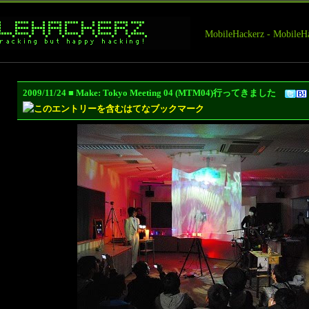
MobileHackerz - Mobi
2009/11/24 ■ Make: Tokyo Meeting 04 (MTM04)行ってきました