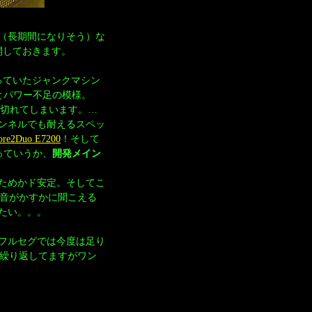
（長期間になりそう）な
開しておきます。
らっていたジャンクマシン
っとパワー不足の模様。
ぶつ切れてしまいます。…
ンネルでも耐えるスペッ
ore2Duo E7200
！そして
っていうか、
開発メイン
ためかド安定。そしてこ
転音がかすかに聞こえる
たい。。。
フルセグでは今度は足り
も繰り返してますがワン