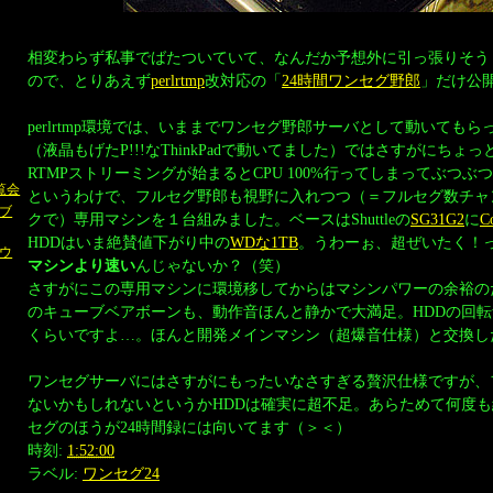
相変わらず私事でばたついていて、なんだか予想外に引っ張りそう
ので、とりあえず
perlrtmp
改対応の「
24時間ワンセグ野郎
」だけ公
perlrtmp環境では、いままでワンセグ野郎サーバとして動いても
（液晶もげたP!!!なThinkPadで動いてました）ではさすがにちょ
RTMPストリーミングが始まるとCPU 100%行ってしまってぶつ
内覧会
というわけで、フルセグ野郎も視野に入れつつ（＝フルセグ数チャ
ブ
クで）専用マシンを１台組みました。ベースはShuttleの
SG31G2
に
C
HDDはいま絶賛値下がり中の
WDな1TB
。うわーぉ、超ぜいたく！
ウ
マシンより速い
んじゃないか？（笑）
さすがにこの専用マシンに環境移してからはマシンパワーの余裕の
のキューブベアボーンも、動作音ほんと静かで大満足。HDDの回
くらいですよ…。ほんと開発メインマシン（超爆音仕様）と交換し
ワンセグサーバにはさすがにもったいなさすぎる贅沢仕様ですが、
ないかもしれないというかHDDは確実に超不足。あらためて何度
セグのほうが24時間録には向いてます（＞＜）
時刻:
1:52:00
ラベル:
ワンセグ24