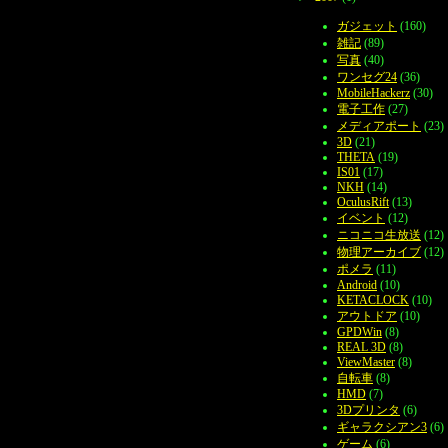
ガジェット
(160)
雑記
(89)
写真
(40)
ワンセグ24
(36)
MobileHackerz
(30)
電子工作
(27)
メディアポート
(23)
3D
(21)
THETA
(19)
IS01
(17)
NKH
(14)
OculusRift
(13)
イベント
(12)
ニコニコ生放送
(12)
物理アーカイブ
(12)
ポメラ
(11)
Android
(10)
KETACLOCK
(10)
アウトドア
(10)
GPDWin
(8)
REAL 3D
(8)
ViewMaster
(8)
自転車
(8)
HMD
(7)
3Dプリンタ
(6)
ギャラクシアン3
(6)
ゲーム
(6)